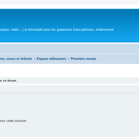
sique, vidéo…) et d'entraide pour les guitaristes francophones, entièrement
ent, cours et théorie
Espace débutants
Premiers essais
e ce forum.
our cette session