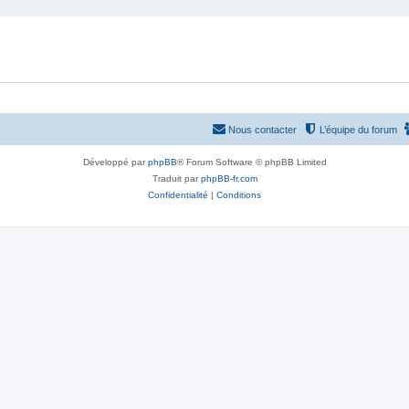
Nous contacter
L’équipe du forum
Développé par
phpBB
® Forum Software © phpBB Limited
Traduit par
phpBB-fr.com
Confidentialité
|
Conditions