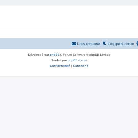
Nous contacter
L’équipe du forum
Développé par
phpBB
® Forum Software © phpBB Limited
Traduit par
phpBB-fr.com
Confidentialité
|
Conditions