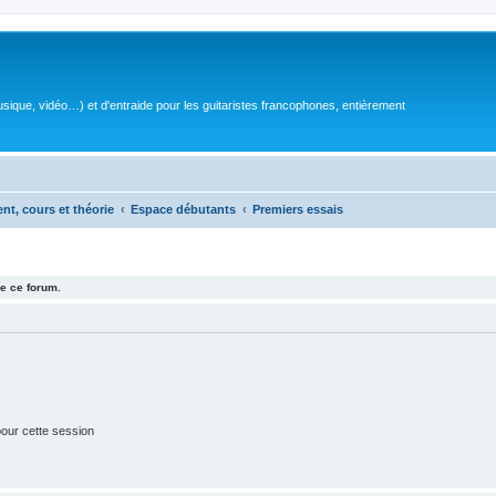
sique, vidéo…) et d'entraide pour les guitaristes francophones, entièrement
ent, cours et théorie
Espace débutants
Premiers essais
e ce forum.
our cette session