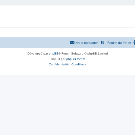
Nous contacter
L’équipe du forum
Développé par
phpBB
® Forum Software © phpBB Limited
Traduit par
phpBB-fr.com
Confidentialité
|
Conditions