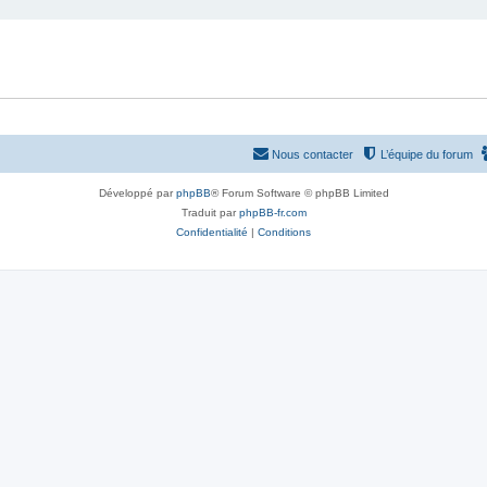
Nous contacter
L’équipe du forum
Développé par
phpBB
® Forum Software © phpBB Limited
Traduit par
phpBB-fr.com
Confidentialité
|
Conditions