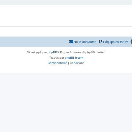
Nous contacter
L’équipe du forum
Développé par
phpBB
® Forum Software © phpBB Limited
Traduit par
phpBB-fr.com
Confidentialité
|
Conditions