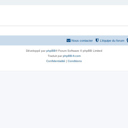
Nous contacter
L’équipe du forum
Développé par
phpBB
® Forum Software © phpBB Limited
Traduit par
phpBB-fr.com
Confidentialité
|
Conditions