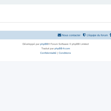
Nous contacter
L’équipe du forum
Développé par
phpBB
® Forum Software © phpBB Limited
Traduit par
phpBB-fr.com
Confidentialité
|
Conditions