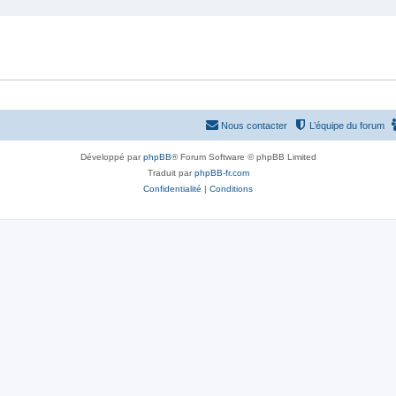
Nous contacter
L’équipe du forum
Développé par
phpBB
® Forum Software © phpBB Limited
Traduit par
phpBB-fr.com
Confidentialité
|
Conditions