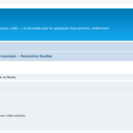
sique, vidéo…) et d'entraide pour les guitaristes francophones, entièrement
 musicales
Rencontres Souillac
e ce forum.
our cette session