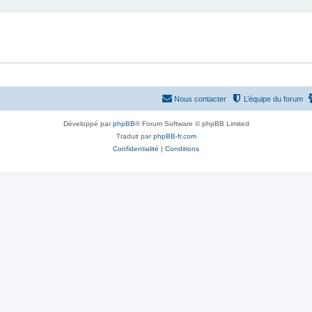
Nous contacter
L’équipe du forum
Développé par
phpBB
® Forum Software © phpBB Limited
Traduit par
phpBB-fr.com
Confidentialité
|
Conditions