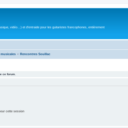
sique, vidéo…) et d'entraide pour les guitaristes francophones, entièrement
 musicales
Rencontres Souillac
e ce forum.
our cette session