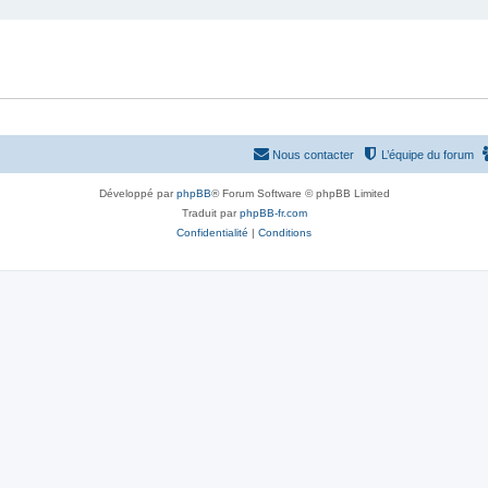
Nous contacter
L’équipe du forum
Développé par
phpBB
® Forum Software © phpBB Limited
Traduit par
phpBB-fr.com
Confidentialité
|
Conditions