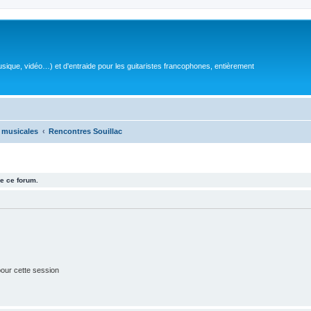
sique, vidéo…) et d'entraide pour les guitaristes francophones, entièrement
 musicales
Rencontres Souillac
e ce forum.
our cette session