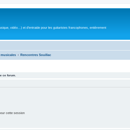
sique, vidéo…) et d'entraide pour les guitaristes francophones, entièrement
 musicales
Rencontres Souillac
e ce forum.
our cette session