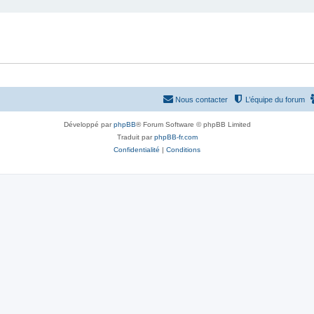
Nous contacter
L’équipe du forum
Développé par
phpBB
® Forum Software © phpBB Limited
Traduit par
phpBB-fr.com
Confidentialité
|
Conditions