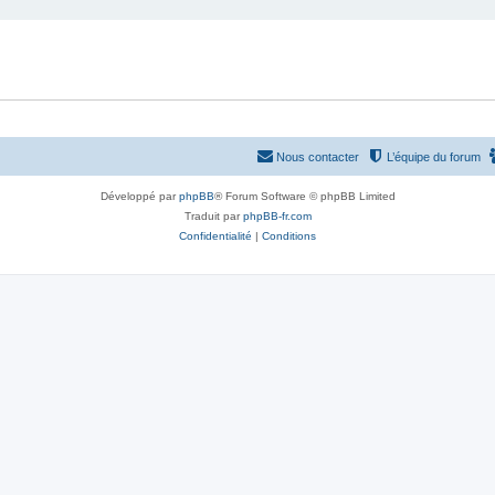
Nous contacter
L’équipe du forum
Développé par
phpBB
® Forum Software © phpBB Limited
Traduit par
phpBB-fr.com
Confidentialité
|
Conditions