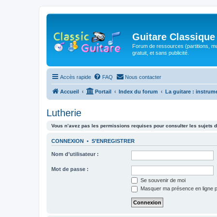
Guitare Classique
Forum de ressources (partitions, mu
gratuit, et sans publicité.
Accès rapide
FAQ
Nous contacter
Accueil
Portail
Index du forum
La guitare : instrum
Lutherie
Vous n’avez pas les permissions requises pour consulter les sujets d
CONNEXION
•
S’ENREGISTRER
Nom d’utilisateur :
Mot de passe :
Se souvenir de moi
Masquer ma présence en ligne p