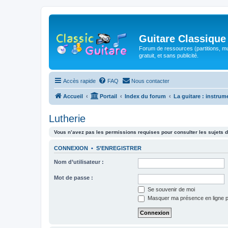
Guitare Classique
Forum de ressources (partitions, mu
gratuit, et sans publicité.
Accès rapide
FAQ
Nous contacter
Accueil
Portail
Index du forum
La guitare : instrum
Lutherie
Vous n’avez pas les permissions requises pour consulter les sujets d
CONNEXION
•
S’ENREGISTRER
Nom d’utilisateur :
Mot de passe :
Se souvenir de moi
Masquer ma présence en ligne p