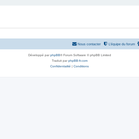
Nous contacter
L’équipe du forum
Développé par
phpBB
® Forum Software © phpBB Limited
Traduit par
phpBB-fr.com
Confidentialité
|
Conditions