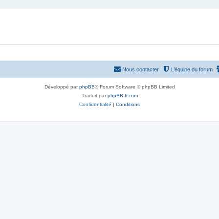
Nous contacter
L’équipe du forum
Développé par
phpBB
® Forum Software © phpBB Limited
Traduit par
phpBB-fr.com
Confidentialité
|
Conditions