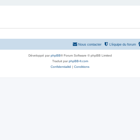
Nous contacter
L’équipe du forum
Développé par
phpBB
® Forum Software © phpBB Limited
Traduit par
phpBB-fr.com
Confidentialité
|
Conditions