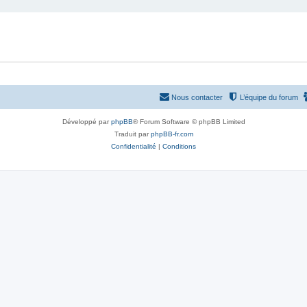
Nous contacter
L’équipe du forum
Développé par
phpBB
® Forum Software © phpBB Limited
Traduit par
phpBB-fr.com
Confidentialité
|
Conditions