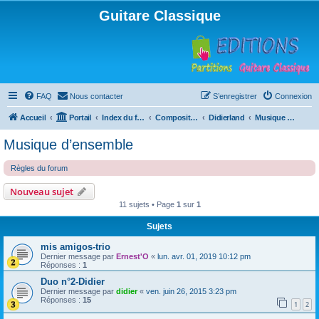
Guitare Classique
FAQ
Nous contacter
S’enregistrer
Connexion
Accueil
Portail
Index du forum
Compositions
Didierland
Musique d’ensemble
Musique d’ensemble
Règles du forum
Nouveau sujet
11 sujets • Page
1
sur
1
Sujets
mis amigos-trio
Dernier message par
Ernest'O
«
lun. avr. 01, 2019 10:12 pm
Réponses :
1
Duo n°2-Didier
Dernier message par
didier
«
ven. juin 26, 2015 3:23 pm
Réponses :
15
1
2