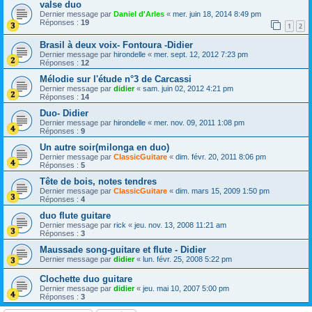
valse duo
Dernier message par
Daniel d'Arles
«
mer. juin 18, 2014 8:49 pm
Réponses :
19
1
2
Brasil à deux voix- Fontoura -Didier
Dernier message par
hirondelle
«
mer. sept. 12, 2012 7:23 pm
Réponses :
12
Mélodie sur l'étude n°3 de Carcassi
Dernier message par
didier
«
sam. juin 02, 2012 4:21 pm
Réponses :
14
Duo- Didier
Dernier message par
hirondelle
«
mer. nov. 09, 2011 1:08 pm
Réponses :
9
Un autre soir(milonga en duo)
Dernier message par
ClassicGuitare
«
dim. févr. 20, 2011 8:06 pm
Réponses :
5
Tête de bois, notes tendres
Dernier message par
ClassicGuitare
«
dim. mars 15, 2009 1:50 pm
Réponses :
4
duo flute guitare
Dernier message par
rick
«
jeu. nov. 13, 2008 11:21 am
Réponses :
3
Maussade song-guitare et flute - Didier
Dernier message par
didier
«
lun. févr. 25, 2008 5:22 pm
Clochette duo guitare
Dernier message par
didier
«
jeu. mai 10, 2007 5:00 pm
Réponses :
3