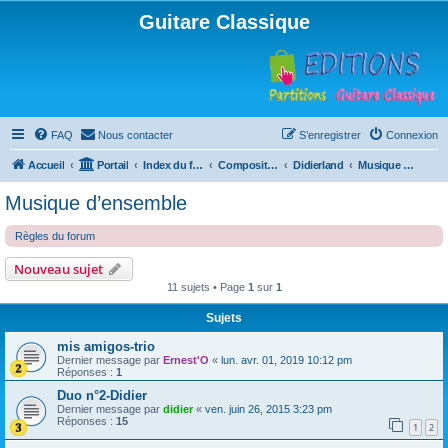
Guitare Classique
FAQ
Nous contacter
S’enregistrer
Connexion
Accueil
Portail
Index du forum
Compositions
Didierland
Musique d’ensemble
Musique d’ensemble
Règles du forum
Nouveau sujet
11 sujets • Page
1
sur
1
Sujets
mis amigos-trio
Dernier message par
Ernest'O
«
lun. avr. 01, 2019 10:12 pm
Réponses :
1
Duo n°2-Didier
Dernier message par
didier
«
ven. juin 26, 2015 3:23 pm
Réponses :
15
1
2