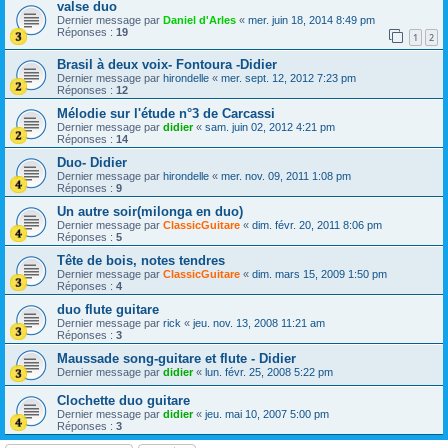
valse duo
Dernier message par
Daniel d'Arles
«
mer. juin 18, 2014 8:49 pm
Réponses :
19
1
2
Brasil à deux voix- Fontoura -Didier
Dernier message par
hirondelle
«
mer. sept. 12, 2012 7:23 pm
Réponses :
12
Mélodie sur l'étude n°3 de Carcassi
Dernier message par
didier
«
sam. juin 02, 2012 4:21 pm
Réponses :
14
Duo- Didier
Dernier message par
hirondelle
«
mer. nov. 09, 2011 1:08 pm
Réponses :
9
Un autre soir(milonga en duo)
Dernier message par
ClassicGuitare
«
dim. févr. 20, 2011 8:06 pm
Réponses :
5
Tête de bois, notes tendres
Dernier message par
ClassicGuitare
«
dim. mars 15, 2009 1:50 pm
Réponses :
4
duo flute guitare
Dernier message par
rick
«
jeu. nov. 13, 2008 11:21 am
Réponses :
3
Maussade song-guitare et flute - Didier
Dernier message par
didier
«
lun. févr. 25, 2008 5:22 pm
Clochette duo guitare
Dernier message par
didier
«
jeu. mai 10, 2007 5:00 pm
Réponses :
3