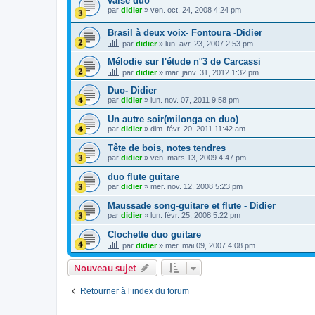
valse duo
par
didier
»
ven. oct. 24, 2008 4:24 pm
Brasil à deux voix- Fontoura -Didier
par
didier
»
lun. avr. 23, 2007 2:53 pm
Mélodie sur l'étude n°3 de Carcassi
par
didier
»
mar. janv. 31, 2012 1:32 pm
Duo- Didier
par
didier
»
lun. nov. 07, 2011 9:58 pm
Un autre soir(milonga en duo)
par
didier
»
dim. févr. 20, 2011 11:42 am
Tête de bois, notes tendres
par
didier
»
ven. mars 13, 2009 4:47 pm
duo flute guitare
par
didier
»
mer. nov. 12, 2008 5:23 pm
Maussade song-guitare et flute - Didier
par
didier
»
lun. févr. 25, 2008 5:22 pm
Clochette duo guitare
par
didier
»
mer. mai 09, 2007 4:08 pm
Nouveau sujet
Retourner à l’index du forum