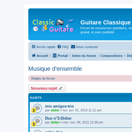
Guitare Classique
Forum de ressources (partitions, mu
gratuit, et sans publicité.
Accès rapide
FAQ
Nous contacter
Accueil
Portail
Index du forum
Compositions
Did
Musique d’ensemble
Règles du forum
Nouveau sujet
SUJETS
mis amigos-trio
par
didier
»
lun. avr. 01, 2019 11:12 am
Duo n°2-Didier
par
didier
»
mer. nov. 09, 2011 12:38 pm