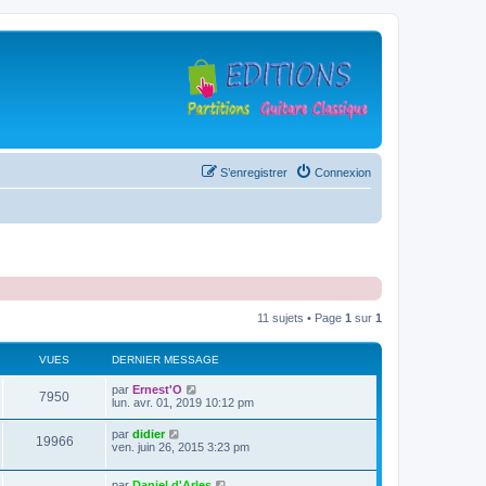
S’enregistrer
Connexion
11 sujets • Page
1
sur
1
VUES
DERNIER MESSAGE
D
par
Ernest'O
V
7950
e
lun. avr. 01, 2019 10:12 pm
r
u
n
D
par
didier
V
19966
i
e
ven. juin 26, 2015 3:23 pm
e
e
r
r
u
n
s
m
D
par
Daniel d'Arles
i