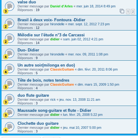
valse duo
Dernier message par
Daniel d'Arles
«
mer. juin 18, 2014 8:49 pm
Réponses :
19
1
2
Brasil à deux voix- Fontoura -Didier
Dernier message par
hirondelle
«
mer. sept. 12, 2012 7:23 pm
Réponses :
12
Mélodie sur l'étude n°3 de Carcassi
Dernier message par
didier
«
sam. juin 02, 2012 4:21 pm
Réponses :
14
Duo- Didier
Dernier message par
hirondelle
«
mer. nov. 09, 2011 1:08 pm
Réponses :
9
Un autre soir(milonga en duo)
Dernier message par
ClassicGuitare
«
dim. févr. 20, 2011 8:06 pm
Réponses :
5
Tête de bois, notes tendres
Dernier message par
ClassicGuitare
«
dim. mars 15, 2009 1:50 pm
Réponses :
4
duo flute guitare
Dernier message par
rick
«
jeu. nov. 13, 2008 11:21 am
Réponses :
3
Maussade song-guitare et flute - Didier
Dernier message par
didier
«
lun. févr. 25, 2008 5:22 pm
Clochette duo guitare
Dernier message par
didier
«
jeu. mai 10, 2007 5:00 pm
Réponses :
3