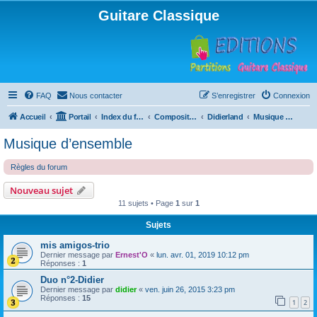
Guitare Classique
FAQ
Nous contacter
S’enregistrer
Connexion
Accueil
Portail
Index du forum
Compositions
Didierland
Musique d’ensemble
Musique d’ensemble
Règles du forum
Nouveau sujet
11 sujets • Page
1
sur
1
Sujets
mis amigos-trio
Dernier message par
Ernest'O
«
lun. avr. 01, 2019 10:12 pm
Réponses :
1
Duo n°2-Didier
Dernier message par
didier
«
ven. juin 26, 2015 3:23 pm
Réponses :
15
1
2