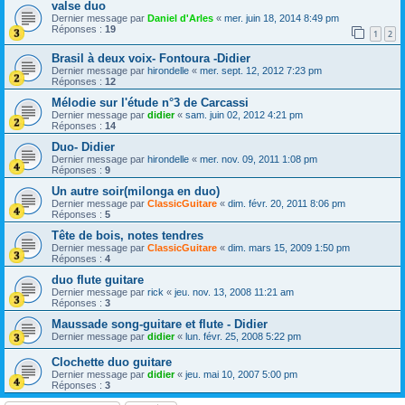
valse duo
Dernier message par
Daniel d'Arles
«
mer. juin 18, 2014 8:49 pm
Réponses :
19
1
2
Brasil à deux voix- Fontoura -Didier
Dernier message par
hirondelle
«
mer. sept. 12, 2012 7:23 pm
Réponses :
12
Mélodie sur l'étude n°3 de Carcassi
Dernier message par
didier
«
sam. juin 02, 2012 4:21 pm
Réponses :
14
Duo- Didier
Dernier message par
hirondelle
«
mer. nov. 09, 2011 1:08 pm
Réponses :
9
Un autre soir(milonga en duo)
Dernier message par
ClassicGuitare
«
dim. févr. 20, 2011 8:06 pm
Réponses :
5
Tête de bois, notes tendres
Dernier message par
ClassicGuitare
«
dim. mars 15, 2009 1:50 pm
Réponses :
4
duo flute guitare
Dernier message par
rick
«
jeu. nov. 13, 2008 11:21 am
Réponses :
3
Maussade song-guitare et flute - Didier
Dernier message par
didier
«
lun. févr. 25, 2008 5:22 pm
Clochette duo guitare
Dernier message par
didier
«
jeu. mai 10, 2007 5:00 pm
Réponses :
3