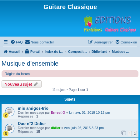
Guitare Classique
FAQ
Nous contacter
S’enregistrer
Connexion
Accueil
Portail
Index du forum
Compositions
Didierland
Musique d’ensemble
Musique d’ensemble
Règles du forum
Nouveau sujet
11 sujets • Page
1
sur
1
Sujets
mis amigos-trio
Dernier message par
Ernest'O
«
lun. avr. 01, 2019 10:12 pm
Réponses :
1
Duo n°2-Didier
Dernier message par
didier
«
ven. juin 26, 2015 3:23 pm
Réponses :
15
1
2