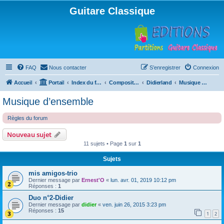
Guitare Classique
FAQ
Nous contacter
S’enregistrer
Connexion
Accueil
Portail
Index du forum
Compositions
Didierland
Musique d’ensemble
Musique d’ensemble
Règles du forum
Nouveau sujet
11 sujets • Page
1
sur
1
Sujets
mis amigos-trio
Dernier message par
Ernest'O
«
lun. avr. 01, 2019 10:12 pm
Réponses :
1
Duo n°2-Didier
Dernier message par
didier
«
ven. juin 26, 2015 3:23 pm
Réponses :
15
1
2