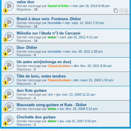
valse duo
Dernier message par
Daniel d'Arles
«
mer. juin 18, 2014 8:49 pm
Réponses :
19
1
2
Brasil à deux voix- Fontoura -Didier
Dernier message par
hirondelle
«
mer. sept. 12, 2012 7:23 pm
Réponses :
12
Mélodie sur l'étude n°3 de Carcassi
Dernier message par
didier
«
sam. juin 02, 2012 4:21 pm
Réponses :
14
Duo- Didier
Dernier message par
hirondelle
«
mer. nov. 09, 2011 1:08 pm
Réponses :
9
Un autre soir(milonga en duo)
Dernier message par
ClassicGuitare
«
dim. févr. 20, 2011 8:06 pm
Réponses :
5
Tête de bois, notes tendres
Dernier message par
ClassicGuitare
«
dim. mars 15, 2009 1:50 pm
Réponses :
4
duo flute guitare
Dernier message par
rick
«
jeu. nov. 13, 2008 11:21 am
Réponses :
3
Maussade song-guitare et flute - Didier
Dernier message par
didier
«
lun. févr. 25, 2008 5:22 pm
Clochette duo guitare
Dernier message par
didier
«
jeu. mai 10, 2007 5:00 pm
Réponses :
3