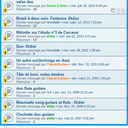
valse duo
Dernier message par
Daniel d'Arles
«
mer. juin 18, 2014 8:49 pm
Réponses :
19
1
2
Brasil à deux voix- Fontoura -Didier
Dernier message par
hirondelle
«
mer. sept. 12, 2012 7:23 pm
Réponses :
12
Mélodie sur l'étude n°3 de Carcassi
Dernier message par
didier
«
sam. juin 02, 2012 4:21 pm
Réponses :
14
Duo- Didier
Dernier message par
hirondelle
«
mer. nov. 09, 2011 1:08 pm
Réponses :
9
Un autre soir(milonga en duo)
Dernier message par
ClassicGuitare
«
dim. févr. 20, 2011 8:06 pm
Réponses :
5
Tête de bois, notes tendres
Dernier message par
ClassicGuitare
«
dim. mars 15, 2009 1:50 pm
Réponses :
4
duo flute guitare
Dernier message par
rick
«
jeu. nov. 13, 2008 11:21 am
Réponses :
3
Maussade song-guitare et flute - Didier
Dernier message par
didier
«
lun. févr. 25, 2008 5:22 pm
Clochette duo guitare
Dernier message par
didier
«
jeu. mai 10, 2007 5:00 pm
Réponses :
3