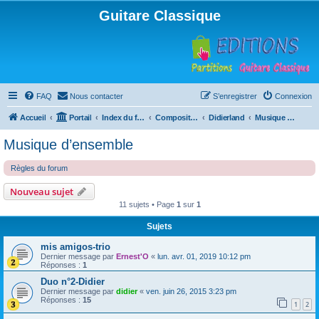
Guitare Classique
FAQ
Nous contacter
S’enregistrer
Connexion
Accueil
Portail
Index du forum
Compositions
Didierland
Musique d’ensemble
Musique d’ensemble
Règles du forum
Nouveau sujet
11 sujets • Page
1
sur
1
Sujets
mis amigos-trio
Dernier message par
Ernest'O
«
lun. avr. 01, 2019 10:12 pm
Réponses :
1
Duo n°2-Didier
Dernier message par
didier
«
ven. juin 26, 2015 3:23 pm
Réponses :
15
1
2