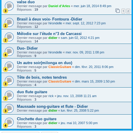
valse duo
Dernier message par
Daniel d'Arles
«
mer. juin 18, 2014 8:49 pm
Réponses :
19
1
2
Brasil à deux voix- Fontoura -Didier
Dernier message par
hirondelle
«
mer. sept. 12, 2012 7:23 pm
Réponses :
12
Mélodie sur l'étude n°3 de Carcassi
Dernier message par
didier
«
sam. juin 02, 2012 4:21 pm
Réponses :
14
Duo- Didier
Dernier message par
hirondelle
«
mer. nov. 09, 2011 1:08 pm
Réponses :
9
Un autre soir(milonga en duo)
Dernier message par
ClassicGuitare
«
dim. févr. 20, 2011 8:06 pm
Réponses :
5
Tête de bois, notes tendres
Dernier message par
ClassicGuitare
«
dim. mars 15, 2009 1:50 pm
Réponses :
4
duo flute guitare
Dernier message par
rick
«
jeu. nov. 13, 2008 11:21 am
Réponses :
3
Maussade song-guitare et flute - Didier
Dernier message par
didier
«
lun. févr. 25, 2008 5:22 pm
Clochette duo guitare
Dernier message par
didier
«
jeu. mai 10, 2007 5:00 pm
Réponses :
3