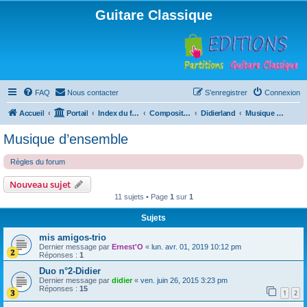
Guitare Classique
FAQ
Nous contacter
S’enregistrer
Connexion
Accueil
Portail
Index du forum
Compositions
Didierland
Musique d’ensemble
Musique d’ensemble
Règles du forum
Nouveau sujet
11 sujets • Page
1
sur
1
Sujets
mis amigos-trio
Dernier message par
Ernest'O
«
lun. avr. 01, 2019 10:12 pm
Réponses :
1
Duo n°2-Didier
Dernier message par
didier
«
ven. juin 26, 2015 3:23 pm
Réponses :
15
1
2