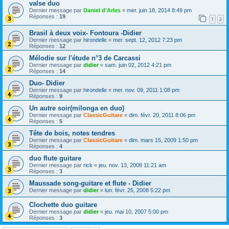
valse duo
Dernier message par
Daniel d'Arles
«
mer. juin 18, 2014 8:49 pm
Réponses :
19
1
2
Brasil à deux voix- Fontoura -Didier
Dernier message par
hirondelle
«
mer. sept. 12, 2012 7:23 pm
Réponses :
12
Mélodie sur l'étude n°3 de Carcassi
Dernier message par
didier
«
sam. juin 02, 2012 4:21 pm
Réponses :
14
Duo- Didier
Dernier message par
hirondelle
«
mer. nov. 09, 2011 1:08 pm
Réponses :
9
Un autre soir(milonga en duo)
Dernier message par
ClassicGuitare
«
dim. févr. 20, 2011 8:06 pm
Réponses :
5
Tête de bois, notes tendres
Dernier message par
ClassicGuitare
«
dim. mars 15, 2009 1:50 pm
Réponses :
4
duo flute guitare
Dernier message par
rick
«
jeu. nov. 13, 2008 11:21 am
Réponses :
3
Maussade song-guitare et flute - Didier
Dernier message par
didier
«
lun. févr. 25, 2008 5:22 pm
Clochette duo guitare
Dernier message par
didier
«
jeu. mai 10, 2007 5:00 pm
Réponses :
3