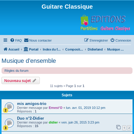
Guitare Classique
FAQ
Nous contacter
S’enregistrer
Connexion
Accueil
Portail
Index du forum
Compositions
Didierland
Musique d’ensemble
Musique d’ensemble
Règles du forum
Nouveau sujet
11 sujets • Page
1
sur
1
Sujets
mis amigos-trio
Dernier message par
Ernest'O
«
lun. avr. 01, 2019 10:12 pm
Réponses :
1
Duo n°2-Didier
Dernier message par
didier
«
ven. juin 26, 2015 3:23 pm
Réponses :
15
1
2