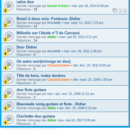
valse duo
Dernier message par
Daniel d'Arles
«
mer. juin 18, 2014 8:49 pm
Réponses :
19
1
2
Brasil à deux voix- Fontoura -Didier
Dernier message par
hirondelle
«
mer. sept. 12, 2012 7:23 pm
Réponses :
12
Mélodie sur l'étude n°3 de Carcassi
Dernier message par
didier
«
sam. juin 02, 2012 4:21 pm
Réponses :
14
Duo- Didier
Dernier message par
hirondelle
«
mer. nov. 09, 2011 1:08 pm
Réponses :
9
Un autre soir(milonga en duo)
Dernier message par
ClassicGuitare
«
dim. févr. 20, 2011 8:06 pm
Réponses :
5
Tête de bois, notes tendres
Dernier message par
ClassicGuitare
«
dim. mars 15, 2009 1:50 pm
Réponses :
4
duo flute guitare
Dernier message par
rick
«
jeu. nov. 13, 2008 11:21 am
Réponses :
3
Maussade song-guitare et flute - Didier
Dernier message par
didier
«
lun. févr. 25, 2008 5:22 pm
Clochette duo guitare
Dernier message par
didier
«
jeu. mai 10, 2007 5:00 pm
Réponses :
3