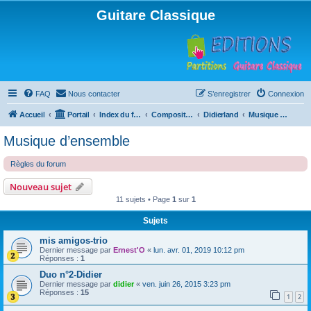
Guitare Classique
FAQ
Nous contacter
S’enregistrer
Connexion
Accueil
Portail
Index du forum
Compositions
Didierland
Musique d’ensemble
Musique d’ensemble
Règles du forum
Nouveau sujet
11 sujets • Page
1
sur
1
Sujets
mis amigos-trio
Dernier message par
Ernest'O
«
lun. avr. 01, 2019 10:12 pm
Réponses :
1
Duo n°2-Didier
Dernier message par
didier
«
ven. juin 26, 2015 3:23 pm
Réponses :
15
1
2