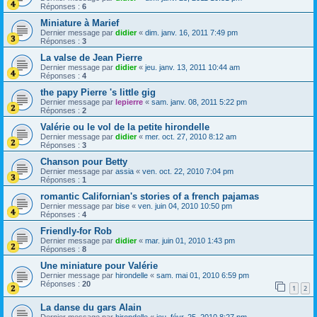
Réponses :
6
Miniature à Marief
Dernier message par
didier
«
dim. janv. 16, 2011 7:49 pm
Réponses :
3
La valse de Jean Pierre
Dernier message par
didier
«
jeu. janv. 13, 2011 10:44 am
Réponses :
4
the papy Pierre 's little gig
Dernier message par
lepierre
«
sam. janv. 08, 2011 5:22 pm
Réponses :
2
Valérie ou le vol de la petite hirondelle
Dernier message par
didier
«
mer. oct. 27, 2010 8:12 am
Réponses :
3
Chanson pour Betty
Dernier message par
assia
«
ven. oct. 22, 2010 7:04 pm
Réponses :
1
romantic Californian's stories of a french pajamas
Dernier message par
bise
«
ven. juin 04, 2010 10:50 pm
Réponses :
4
Friendly-for Rob
Dernier message par
didier
«
mar. juin 01, 2010 1:43 pm
Réponses :
8
Une miniature pour Valérie
Dernier message par
hirondelle
«
sam. mai 01, 2010 6:59 pm
Réponses :
20
1
2
La danse du gars Alain
Dernier message par
hirondelle
«
jeu. févr. 25, 2010 8:27 pm