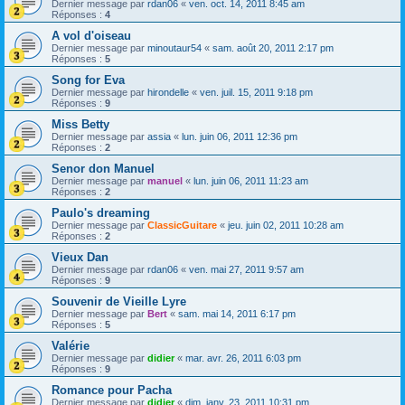
Dernier message par
rdan06
«
ven. oct. 14, 2011 8:45 am
Réponses :
4
A vol d'oiseau
Dernier message par
minoutaur54
«
sam. août 20, 2011 2:17 pm
Réponses :
5
Song for Eva
Dernier message par
hirondelle
«
ven. juil. 15, 2011 9:18 pm
Réponses :
9
Miss Betty
Dernier message par
assia
«
lun. juin 06, 2011 12:36 pm
Réponses :
2
Senor don Manuel
Dernier message par
manuel
«
lun. juin 06, 2011 11:23 am
Réponses :
2
Paulo's dreaming
Dernier message par
ClassicGuitare
«
jeu. juin 02, 2011 10:28 am
Réponses :
2
Vieux Dan
Dernier message par
rdan06
«
ven. mai 27, 2011 9:57 am
Réponses :
9
Souvenir de Vieille Lyre
Dernier message par
Bert
«
sam. mai 14, 2011 6:17 pm
Réponses :
5
Valérie
Dernier message par
didier
«
mar. avr. 26, 2011 6:03 pm
Réponses :
9
Romance pour Pacha
Dernier message par
didier
«
dim. janv. 23, 2011 10:31 pm