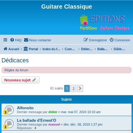
Guitare Classique
FAQ
Nous contacter
S’enregistrer
Connexion
Accueil
Portail
Index du forum
Compositions
Didierland
Ballades et autres réveries
Dédicaces
Dédicaces
Règles du forum
Nouveau sujet
1
2
Suivante
61 sujets
Sujets
Alfonsito
Dernier message par
didier
«
mar. mai 07, 2024 10:10 am
La ballade d'Ernest'O
Dernier message par
manuel
«
dim. déc. 08, 2019 1:27 pm
Réponses :
4