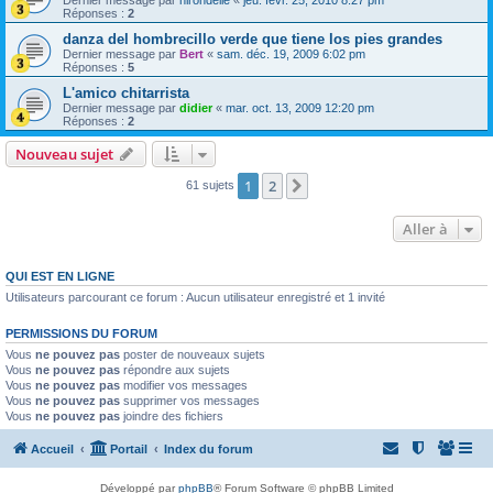
Réponses :
2
danza del hombrecillo verde que tiene los pies grandes
Dernier message par
Bert
«
sam. déc. 19, 2009 6:02 pm
Réponses :
5
L'amico chitarrista
Dernier message par
didier
«
mar. oct. 13, 2009 12:20 pm
Réponses :
2
Nouveau sujet
1
2
Suivante
61 sujets
Aller à
QUI EST EN LIGNE
Utilisateurs parcourant ce forum : Aucun utilisateur enregistré et 1 invité
PERMISSIONS DU FORUM
Vous
ne pouvez pas
poster de nouveaux sujets
Vous
ne pouvez pas
répondre aux sujets
Vous
ne pouvez pas
modifier vos messages
Vous
ne pouvez pas
supprimer vos messages
Vous
ne pouvez pas
joindre des fichiers
Accueil
Portail
Index du forum
Développé par
phpBB
® Forum Software © phpBB Limited