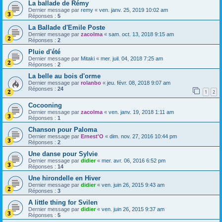
La ballade de Rémy
Dernier message par
remy
«
ven. janv. 25, 2019 10:02 am
Réponses :
5
La Ballade d'Emile Poste
Dernier message par
zacolma
«
sam. oct. 13, 2018 9:15 am
Réponses :
2
Pluie d'été
Dernier message par
Mitaki
«
mer. juil. 04, 2018 7:25 am
Réponses :
2
La belle au bois d'orme
Dernier message par
rolanbo
«
jeu. févr. 08, 2018 9:07 am
Réponses :
24
1
2
Cocooning
Dernier message par
zacolma
«
ven. janv. 19, 2018 1:11 am
Réponses :
1
Chanson pour Paloma
Dernier message par
Ernest'O
«
dim. nov. 27, 2016 10:44 pm
Réponses :
2
Une danse pour Sylvie
Dernier message par
didier
«
mer. avr. 06, 2016 6:52 pm
Réponses :
14
Une hirondelle en Hiver
Dernier message par
didier
«
ven. juin 26, 2015 9:43 am
Réponses :
3
A little thing for Svilen
Dernier message par
didier
«
ven. juin 26, 2015 9:37 am
Réponses :
5