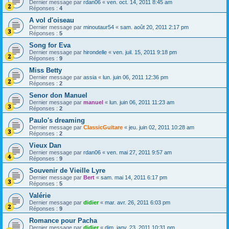
Dernier message par
rdan06
«
ven. oct. 14, 2011 8:45 am
Réponses :
4
A vol d'oiseau
Dernier message par
minoutaur54
«
sam. août 20, 2011 2:17 pm
Réponses :
5
Song for Eva
Dernier message par
hirondelle
«
ven. juil. 15, 2011 9:18 pm
Réponses :
9
Miss Betty
Dernier message par
assia
«
lun. juin 06, 2011 12:36 pm
Réponses :
2
Senor don Manuel
Dernier message par
manuel
«
lun. juin 06, 2011 11:23 am
Réponses :
2
Paulo's dreaming
Dernier message par
ClassicGuitare
«
jeu. juin 02, 2011 10:28 am
Réponses :
2
Vieux Dan
Dernier message par
rdan06
«
ven. mai 27, 2011 9:57 am
Réponses :
9
Souvenir de Vieille Lyre
Dernier message par
Bert
«
sam. mai 14, 2011 6:17 pm
Réponses :
5
Valérie
Dernier message par
didier
«
mar. avr. 26, 2011 6:03 pm
Réponses :
9
Romance pour Pacha
Dernier message par
didier
«
dim. janv. 23, 2011 10:31 pm