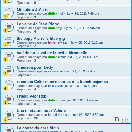
Réponses :
6
Miniature à Marief
Dernier message par
didier
«
dim. janv. 16, 2011 7:49 pm
Réponses :
3
La valse de Jean Pierre
Dernier message par
didier
«
jeu. janv. 13, 2011 10:44 am
Réponses :
4
the papy Pierre 's little gig
Dernier message par
lepierre
«
sam. janv. 08, 2011 5:22 pm
Réponses :
2
Valérie ou le vol de la petite hirondelle
Dernier message par
didier
«
mer. oct. 27, 2010 8:12 am
Réponses :
3
Chanson pour Betty
Dernier message par
assia
«
ven. oct. 22, 2010 7:04 pm
Réponses :
1
romantic Californian's stories of a french pajamas
Dernier message par
bise
«
ven. juin 04, 2010 10:50 pm
Réponses :
4
Friendly-for Rob
Dernier message par
didier
«
mar. juin 01, 2010 1:43 pm
Réponses :
8
Une miniature pour Valérie
Dernier message par
hirondelle
«
sam. mai 01, 2010 6:59 pm
Réponses :
20
1
2
La danse du gars Alain
Dernier message par
hirondelle
«
jeu. févr. 25, 2010 8:27 pm