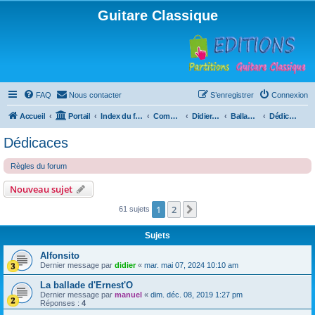
Guitare Classique
FAQ
Nous contacter
S’enregistrer
Connexion
Accueil
Portail
Index du forum
Compositions
Didierland
Ballades et autres réveries
Dédicaces
Dédicaces
Règles du forum
Nouveau sujet
1
2
Suivante
61 sujets
Sujets
Alfonsito
Dernier message par
didier
«
mar. mai 07, 2024 10:10 am
La ballade d'Ernest'O
Dernier message par
manuel
«
dim. déc. 08, 2019 1:27 pm
Réponses :
4