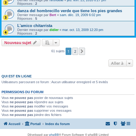
Réponses :
2
danza del hombrecillo verde que tiene los pies grandes
Dernier message par
Bert
«
sam. déc. 19, 2009 6:02 pm
Réponses :
5
L'amico chitarrista
Dernier message par
didier
«
mar. oct. 13, 2009 12:20 pm
Réponses :
2
Nouveau sujet
1
2
Suivante
61 sujets
Aller à
QUI EST EN LIGNE
Utilisateurs parcourant ce forum : Aucun utilisateur enregistré et 5 invités
PERMISSIONS DU FORUM
Vous
ne pouvez pas
poster de nouveaux sujets
Vous
ne pouvez pas
répondre aux sujets
Vous
ne pouvez pas
modifier vos messages
Vous
ne pouvez pas
supprimer vos messages
Vous
ne pouvez pas
joindre des fichiers
Accueil
Portail
Index du forum
Développé par
phpBB
® Forum Software © phpBB Limited