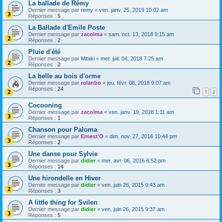
La ballade de Rémy
Dernier message par
remy
«
ven. janv. 25, 2019 10:02 am
Réponses :
5
La Ballade d'Emile Poste
Dernier message par
zacolma
«
sam. oct. 13, 2018 9:15 am
Réponses :
2
Pluie d'été
Dernier message par
Mitaki
«
mer. juil. 04, 2018 7:25 am
Réponses :
2
La belle au bois d'orme
Dernier message par
rolanbo
«
jeu. févr. 08, 2018 9:07 am
Réponses :
24
1
2
Cocooning
Dernier message par
zacolma
«
ven. janv. 19, 2018 1:11 am
Réponses :
1
Chanson pour Paloma
Dernier message par
Ernest'O
«
dim. nov. 27, 2016 10:44 pm
Réponses :
2
Une danse pour Sylvie
Dernier message par
didier
«
mer. avr. 06, 2016 6:52 pm
Réponses :
14
Une hirondelle en Hiver
Dernier message par
didier
«
ven. juin 26, 2015 9:43 am
Réponses :
3
A little thing for Svilen
Dernier message par
didier
«
ven. juin 26, 2015 9:37 am
Réponses :
5