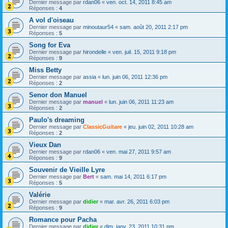
Dernier message par
rdan06
«
ven. oct. 14, 2011 8:45 am
Réponses :
4
A vol d'oiseau
Dernier message par
minoutaur54
«
sam. août 20, 2011 2:17 pm
Réponses :
5
Song for Eva
Dernier message par
hirondelle
«
ven. juil. 15, 2011 9:18 pm
Réponses :
9
Miss Betty
Dernier message par
assia
«
lun. juin 06, 2011 12:36 pm
Réponses :
2
Senor don Manuel
Dernier message par
manuel
«
lun. juin 06, 2011 11:23 am
Réponses :
2
Paulo's dreaming
Dernier message par
ClassicGuitare
«
jeu. juin 02, 2011 10:28 am
Réponses :
2
Vieux Dan
Dernier message par
rdan06
«
ven. mai 27, 2011 9:57 am
Réponses :
9
Souvenir de Vieille Lyre
Dernier message par
Bert
«
sam. mai 14, 2011 6:17 pm
Réponses :
5
Valérie
Dernier message par
didier
«
mar. avr. 26, 2011 6:03 pm
Réponses :
9
Romance pour Pacha
Dernier message par
didier
«
dim. janv. 23, 2011 10:31 pm