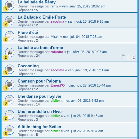
La ballade de Rémy
Dernier message par
remy
«
ven. janv. 25, 2019 10:02 am
Réponses :
5
La Ballade d'Emile Poste
Dernier message par
zacolma
«
sam. oct. 13, 2018 9:15 am
Réponses :
2
Pluie d'été
Dernier message par
Mitaki
«
mer. juil. 04, 2018 7:25 am
Réponses :
2
La belle au bois d'orme
Dernier message par
rolanbo
«
jeu. févr. 08, 2018 9:07 am
Réponses :
24
1
2
Cocooning
Dernier message par
zacolma
«
ven. janv. 19, 2018 1:11 am
Réponses :
1
Chanson pour Paloma
Dernier message par
Ernest'O
«
dim. nov. 27, 2016 10:44 pm
Réponses :
2
Une danse pour Sylvie
Dernier message par
didier
«
mer. avr. 06, 2016 6:52 pm
Réponses :
14
Une hirondelle en Hiver
Dernier message par
didier
«
ven. juin 26, 2015 9:43 am
Réponses :
3
A little thing for Svilen
Dernier message par
didier
«
ven. juin 26, 2015 9:37 am
Réponses :
5