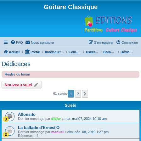
Guitare Classique
FAQ
Nous contacter
S’enregistrer
Connexion
Accueil
Portail
Index du forum
Compositions
Didierland
Ballades et autres réveries
Dédicaces
Dédicaces
Règles du forum
Nouveau sujet
1
2
Suivante
61 sujets
Sujets
Alfonsito
Dernier message par
didier
«
mar. mai 07, 2024 10:10 am
La ballade d'Ernest'O
Dernier message par
manuel
«
dim. déc. 08, 2019 1:27 pm
Réponses :
4