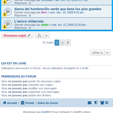
Réponses :
2
danza del hombrecillo verde que tiene los pies grandes
Dernier message par
Bert
«
sam. déc. 19, 2009 6:02 pm
Réponses :
5
L'amico chitarrista
Dernier message par
didier
«
mar. oct. 13, 2009 12:20 pm
Réponses :
2
Nouveau sujet
1
2
Suivante
61 sujets
Aller à
QUI EST EN LIGNE
Utilisateurs parcourant ce forum : Aucun utilisateur enregistré et 1 invité
PERMISSIONS DU FORUM
Vous
ne pouvez pas
poster de nouveaux sujets
Vous
ne pouvez pas
répondre aux sujets
Vous
ne pouvez pas
modifier vos messages
Vous
ne pouvez pas
supprimer vos messages
Vous
ne pouvez pas
joindre des fichiers
Accueil
Portail
Index du forum
Développé par
phpBB
® Forum Software © phpBB Limited