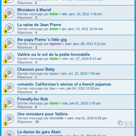
Réponses :
6
Miniature à Marief
Dernier message par
didier
«
dim. janv. 16, 2011 7:49 pm
Réponses :
3
La valse de Jean Pierre
Dernier message par
didier
«
jeu. janv. 13, 2011 10:44 am
Réponses :
4
the papy Pierre 's little gig
Dernier message par
lepierre
«
sam. janv. 08, 2011 5:22 pm
Réponses :
2
Valérie ou le vol de la petite hirondelle
Dernier message par
didier
«
mer. oct. 27, 2010 8:12 am
Réponses :
3
Chanson pour Betty
Dernier message par
assia
«
ven. oct. 22, 2010 7:04 pm
Réponses :
1
romantic Californian's stories of a french pajamas
Dernier message par
bise
«
ven. juin 04, 2010 10:50 pm
Réponses :
4
Friendly-for Rob
Dernier message par
didier
«
mar. juin 01, 2010 1:43 pm
Réponses :
8
Une miniature pour Valérie
Dernier message par
hirondelle
«
sam. mai 01, 2010 6:59 pm
Réponses :
20
1
2
La danse du gars Alain
Dernier message par
hirondelle
«
jeu. févr. 25, 2010 8:27 pm