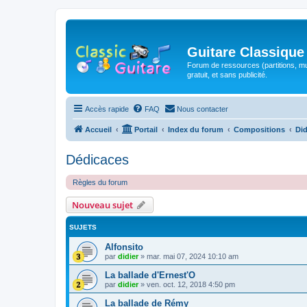
Guitare Classique
Forum de ressources (partitions, mu
gratuit, et sans publicité.
Accès rapide
FAQ
Nous contacter
Accueil
Portail
Index du forum
Compositions
Did
Dédicaces
Règles du forum
Nouveau sujet
SUJETS
Alfonsito
par
didier
»
mar. mai 07, 2024 10:10 am
La ballade d'Ernest'O
par
didier
»
ven. oct. 12, 2018 4:50 pm
La ballade de Rémy