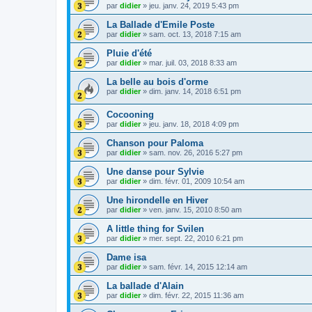
par
didier
»
jeu. janv. 24, 2019 5:43 pm
La Ballade d'Emile Poste
par
didier
»
sam. oct. 13, 2018 7:15 am
Pluie d'été
par
didier
»
mar. juil. 03, 2018 8:33 am
La belle au bois d'orme
par
didier
»
dim. janv. 14, 2018 6:51 pm
Cocooning
par
didier
»
jeu. janv. 18, 2018 4:09 pm
Chanson pour Paloma
par
didier
»
sam. nov. 26, 2016 5:27 pm
Une danse pour Sylvie
par
didier
»
dim. févr. 01, 2009 10:54 am
Une hirondelle en Hiver
par
didier
»
ven. janv. 15, 2010 8:50 am
A little thing for Svilen
par
didier
»
mer. sept. 22, 2010 6:21 pm
Dame isa
par
didier
»
sam. févr. 14, 2015 12:14 am
La ballade d'Alain
par
didier
»
dim. févr. 22, 2015 11:36 am