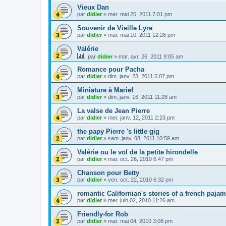
Vieux Dan
par
didier
»
mer. mai 25, 2011 7:01 pm
Souvenir de Vieille Lyre
par
didier
»
mar. mai 10, 2011 12:28 pm
Valérie
par
didier
»
mar. avr. 26, 2011 9:05 am
Romance pour Pacha
par
didier
»
dim. janv. 23, 2011 5:07 pm
Miniature à Marief
par
didier
»
dim. janv. 16, 2011 11:28 am
La valse de Jean Pierre
par
didier
»
mer. janv. 12, 2011 2:23 pm
the papy Pierre 's little gig
par
didier
»
sam. janv. 08, 2011 10:59 am
Valérie ou le vol de la petite hirondelle
par
didier
»
mar. oct. 26, 2010 6:47 pm
Chanson pour Betty
par
didier
»
ven. oct. 22, 2010 6:32 pm
romantic Californian's stories of a french paja
par
didier
»
mer. juin 02, 2010 11:26 am
Friendly-for Rob
par
didier
»
mar. mai 04, 2010 3:08 pm