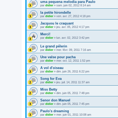
uma pequena melodia para Paulo
par
didier
»
sam. juin 02, 2012 8:14 am
la petite hirondelle
par
didier
»
ven. avr. 27, 2012 4:18 pm
Jacquou le craquant
par
didier
»
jeu. avr. 05, 2012 4:17 pm
Merci!
par
didier
»
lun. avr. 02, 2012 3:42 pm
Le grand pélerin
par
didier
»
mer. févr. 09, 2011 7:16 am
Une valse pour pacha
par
didier
»
mer. oct. 12, 2011 1:52 pm
A vol d'oiseau
par
didier
»
dim. juin 26, 2011 6:22 pm
Song for Eva
par
didier
»
jeu. juil. 14, 2011 11:37 am
Miss Betty
par
didier
»
dim. juin 05, 2011 7:48 pm
Senor don Manuel
par
didier
»
dim. juin 05, 2011 7:45 pm
Paulo's dreaming
par
didier
»
mer. juin 01, 2011 10:08 am