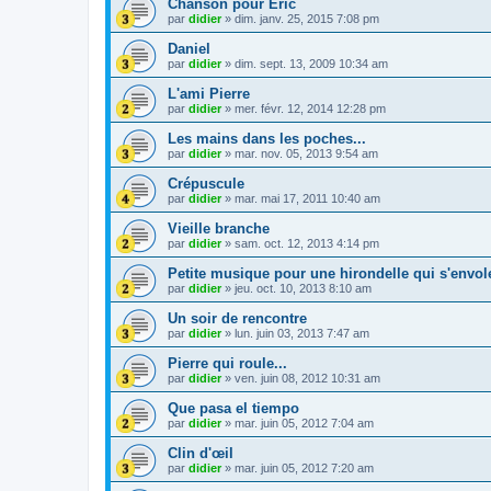
Chanson pour Eric
par
didier
»
dim. janv. 25, 2015 7:08 pm
Daniel
par
didier
»
dim. sept. 13, 2009 10:34 am
L'ami Pierre
par
didier
»
mer. févr. 12, 2014 12:28 pm
Les mains dans les poches...
par
didier
»
mar. nov. 05, 2013 9:54 am
Crépuscule
par
didier
»
mar. mai 17, 2011 10:40 am
Vieille branche
par
didier
»
sam. oct. 12, 2013 4:14 pm
Petite musique pour une hirondelle qui s'envol
par
didier
»
jeu. oct. 10, 2013 8:10 am
Un soir de rencontre
par
didier
»
lun. juin 03, 2013 7:47 am
Pierre qui roule...
par
didier
»
ven. juin 08, 2012 10:31 am
Que pasa el tiempo
par
didier
»
mar. juin 05, 2012 7:04 am
Clin d'œil
par
didier
»
mar. juin 05, 2012 7:20 am