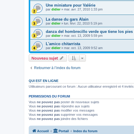
Une miniature pour Valérie
par
didier
»
mar. avr. 27, 2010 1:33 pm
La danse du gars Alain
par
didier
»
lun. févr. 22, 2010 5:19 pm
danza del hombrecillo verde que tiene los pies
par
didier
»
mar. oct. 13, 2009 5:59 pm
L'amico chitarrista
par
didier
»
mar. oct. 13, 2009 9:52 am
Nouveau sujet
Retourner à l’index du forum
QUI EST EN LIGNE
Utilisateurs parcourant ce forum : Aucun utilisateur enregistré et 4 invités
PERMISSIONS DU FORUM
Vous
ne pouvez pas
poster de nouveaux sujets
Vous
ne pouvez pas
répondre aux sujets
Vous
ne pouvez pas
modifier vos messages
Vous
ne pouvez pas
supprimer vos messages
Vous
ne pouvez pas
joindre des fichiers
Accueil
Portail
Index du forum