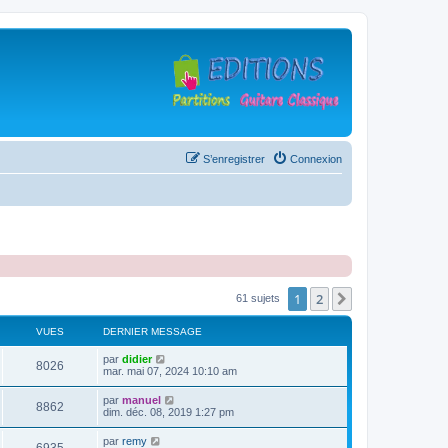
S’enregistrer
Connexion
1
2
Suivante
61 sujets
VUES
DERNIER MESSAGE
D
par
didier
V
8026
e
mar. mai 07, 2024 10:10 am
r
u
n
D
par
manuel
V
8862
i
e
dim. déc. 08, 2019 1:27 pm
e
e
r
r
u
n
D
par
remy
s
m
V
i