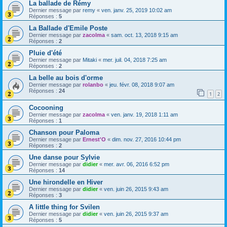
La ballade de Rémy
Dernier message par
remy
«
ven. janv. 25, 2019 10:02 am
Réponses :
5
La Ballade d'Emile Poste
Dernier message par
zacolma
«
sam. oct. 13, 2018 9:15 am
Réponses :
2
Pluie d'été
Dernier message par
Mitaki
«
mer. juil. 04, 2018 7:25 am
Réponses :
2
La belle au bois d'orme
Dernier message par
rolanbo
«
jeu. févr. 08, 2018 9:07 am
Réponses :
24
1
2
Cocooning
Dernier message par
zacolma
«
ven. janv. 19, 2018 1:11 am
Réponses :
1
Chanson pour Paloma
Dernier message par
Ernest'O
«
dim. nov. 27, 2016 10:44 pm
Réponses :
2
Une danse pour Sylvie
Dernier message par
didier
«
mer. avr. 06, 2016 6:52 pm
Réponses :
14
Une hirondelle en Hiver
Dernier message par
didier
«
ven. juin 26, 2015 9:43 am
Réponses :
3
A little thing for Svilen
Dernier message par
didier
«
ven. juin 26, 2015 9:37 am
Réponses :
5