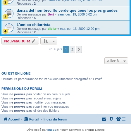
Réponses :
2
danza del hombrecillo verde que tiene los pies grandes
Dernier message par
Bert
«
sam. déc. 19, 2009 6:02 pm
Réponses :
5
L'amico chitarrista
Dernier message par
didier
«
mar. oct. 13, 2009 12:20 pm
Réponses :
2
Nouveau sujet
1
2
Suivante
61 sujets
Aller à
QUI EST EN LIGNE
Utilisateurs parcourant ce forum : Aucun utilisateur enregistré et 1 invité
PERMISSIONS DU FORUM
Vous
ne pouvez pas
poster de nouveaux sujets
Vous
ne pouvez pas
répondre aux sujets
Vous
ne pouvez pas
modifier vos messages
Vous
ne pouvez pas
supprimer vos messages
Vous
ne pouvez pas
joindre des fichiers
Accueil
Portail
Index du forum
Développé par
phpBB
® Forum Software © phpBB Limited