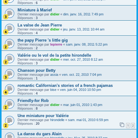
Réponses :
6
Miniature à Marief
Dernier message par
didier
«
dim. janv. 16, 2011 7:49 pm
Réponses :
3
La valse de Jean Pierre
Dernier message par
didier
«
jeu. janv. 13, 2011 10:44 am
Réponses :
4
the papy Pierre 's little gig
Dernier message par
lepierre
«
sam. janv. 08, 2011 5:22 pm
Réponses :
2
Valérie ou le vol de la petite hirondelle
Dernier message par
didier
«
mer. oct. 27, 2010 8:12 am
Réponses :
3
Chanson pour Betty
Dernier message par
assia
«
ven. oct. 22, 2010 7:04 pm
Réponses :
1
romantic Californian's stories of a french pajamas
Dernier message par
bise
«
ven. juin 04, 2010 10:50 pm
Réponses :
4
Friendly-for Rob
Dernier message par
didier
«
mar. juin 01, 2010 1:43 pm
Réponses :
8
Une miniature pour Valérie
Dernier message par
hirondelle
«
sam. mai 01, 2010 6:59 pm
Réponses :
20
1
2
La danse du gars Alain
Dernier message par
hirondelle
«
jeu. févr. 25, 2010 8:27 pm