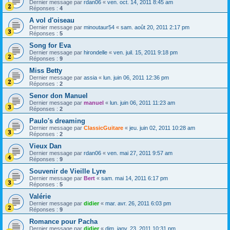
Dernier message par
rdan06
«
ven. oct. 14, 2011 8:45 am
Réponses :
4
A vol d'oiseau
Dernier message par
minoutaur54
«
sam. août 20, 2011 2:17 pm
Réponses :
5
Song for Eva
Dernier message par
hirondelle
«
ven. juil. 15, 2011 9:18 pm
Réponses :
9
Miss Betty
Dernier message par
assia
«
lun. juin 06, 2011 12:36 pm
Réponses :
2
Senor don Manuel
Dernier message par
manuel
«
lun. juin 06, 2011 11:23 am
Réponses :
2
Paulo's dreaming
Dernier message par
ClassicGuitare
«
jeu. juin 02, 2011 10:28 am
Réponses :
2
Vieux Dan
Dernier message par
rdan06
«
ven. mai 27, 2011 9:57 am
Réponses :
9
Souvenir de Vieille Lyre
Dernier message par
Bert
«
sam. mai 14, 2011 6:17 pm
Réponses :
5
Valérie
Dernier message par
didier
«
mar. avr. 26, 2011 6:03 pm
Réponses :
9
Romance pour Pacha
Dernier message par
didier
«
dim. janv. 23, 2011 10:31 pm