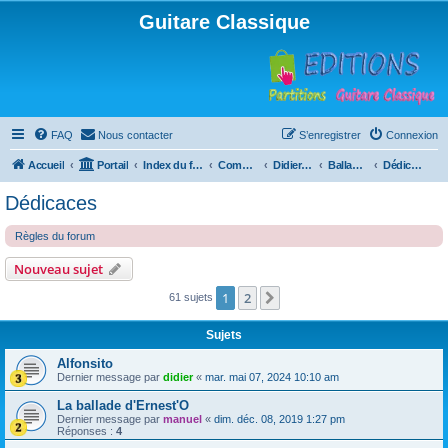
Guitare Classique
FAQ
Nous contacter
S’enregistrer
Connexion
Accueil
Portail
Index du forum
Compositions
Didierland
Ballades et autres réveries
Dédicaces
Dédicaces
Règles du forum
Nouveau sujet
1
2
Suivante
61 sujets
Sujets
Alfonsito
Dernier message par
didier
«
mar. mai 07, 2024 10:10 am
La ballade d'Ernest'O
Dernier message par
manuel
«
dim. déc. 08, 2019 1:27 pm
Réponses :
4