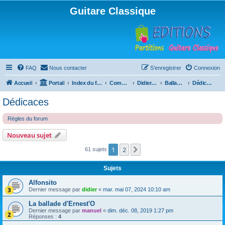
Guitare Classique
FAQ
Nous contacter
S’enregistrer
Connexion
Accueil
Portail
Index du forum
Compositions
Didierland
Ballades et autres réveries
Dédicaces
Dédicaces
Règles du forum
Nouveau sujet
1
2
Suivante
61 sujets
Sujets
Alfonsito
Dernier message par
didier
«
mar. mai 07, 2024 10:10 am
La ballade d'Ernest'O
Dernier message par
manuel
«
dim. déc. 08, 2019 1:27 pm
Réponses :
4