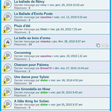
La ballade de Rémy
Dernier message par
remy
«
ven. janv. 25, 2019 10:02 am
Réponses :
5
La Ballade d'Emile Poste
Dernier message par
zacolma
«
sam. oct. 13, 2018 9:15 am
Réponses :
2
Pluie d'été
Dernier message par
Mitaki
«
mer. juil. 04, 2018 7:25 am
Réponses :
2
La belle au bois d'orme
Dernier message par
rolanbo
«
jeu. févr. 08, 2018 9:07 am
Réponses :
24
1
2
Cocooning
Dernier message par
zacolma
«
ven. janv. 19, 2018 1:11 am
Réponses :
1
Chanson pour Paloma
Dernier message par
Ernest'O
«
dim. nov. 27, 2016 10:44 pm
Réponses :
2
Une danse pour Sylvie
Dernier message par
didier
«
mer. avr. 06, 2016 6:52 pm
Réponses :
14
Une hirondelle en Hiver
Dernier message par
didier
«
ven. juin 26, 2015 9:43 am
Réponses :
3
A little thing for Svilen
Dernier message par
didier
«
ven. juin 26, 2015 9:37 am
Réponses :
5