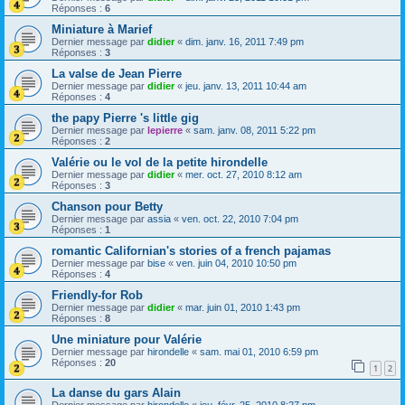
Réponses :
6
Miniature à Marief
Dernier message par
didier
«
dim. janv. 16, 2011 7:49 pm
Réponses :
3
La valse de Jean Pierre
Dernier message par
didier
«
jeu. janv. 13, 2011 10:44 am
Réponses :
4
the papy Pierre 's little gig
Dernier message par
lepierre
«
sam. janv. 08, 2011 5:22 pm
Réponses :
2
Valérie ou le vol de la petite hirondelle
Dernier message par
didier
«
mer. oct. 27, 2010 8:12 am
Réponses :
3
Chanson pour Betty
Dernier message par
assia
«
ven. oct. 22, 2010 7:04 pm
Réponses :
1
romantic Californian's stories of a french pajamas
Dernier message par
bise
«
ven. juin 04, 2010 10:50 pm
Réponses :
4
Friendly-for Rob
Dernier message par
didier
«
mar. juin 01, 2010 1:43 pm
Réponses :
8
Une miniature pour Valérie
Dernier message par
hirondelle
«
sam. mai 01, 2010 6:59 pm
Réponses :
20
1
2
La danse du gars Alain
Dernier message par
hirondelle
«
jeu. févr. 25, 2010 8:27 pm