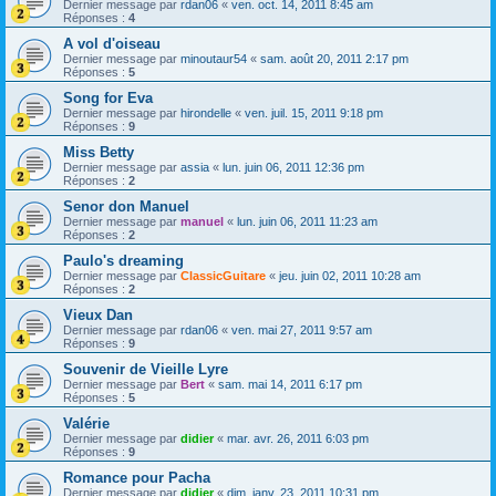
Dernier message par
rdan06
«
ven. oct. 14, 2011 8:45 am
Réponses :
4
A vol d'oiseau
Dernier message par
minoutaur54
«
sam. août 20, 2011 2:17 pm
Réponses :
5
Song for Eva
Dernier message par
hirondelle
«
ven. juil. 15, 2011 9:18 pm
Réponses :
9
Miss Betty
Dernier message par
assia
«
lun. juin 06, 2011 12:36 pm
Réponses :
2
Senor don Manuel
Dernier message par
manuel
«
lun. juin 06, 2011 11:23 am
Réponses :
2
Paulo's dreaming
Dernier message par
ClassicGuitare
«
jeu. juin 02, 2011 10:28 am
Réponses :
2
Vieux Dan
Dernier message par
rdan06
«
ven. mai 27, 2011 9:57 am
Réponses :
9
Souvenir de Vieille Lyre
Dernier message par
Bert
«
sam. mai 14, 2011 6:17 pm
Réponses :
5
Valérie
Dernier message par
didier
«
mar. avr. 26, 2011 6:03 pm
Réponses :
9
Romance pour Pacha
Dernier message par
didier
«
dim. janv. 23, 2011 10:31 pm