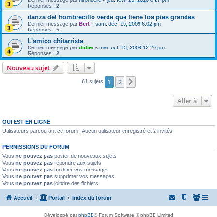
Réponses :
2
danza del hombrecillo verde que tiene los pies grandes
Dernier message par
Bert
«
sam. déc. 19, 2009 6:02 pm
Réponses :
5
L'amico chitarrista
Dernier message par
didier
«
mar. oct. 13, 2009 12:20 pm
Réponses :
2
Nouveau sujet
1
2
Suivante
61 sujets
Aller à
QUI EST EN LIGNE
Utilisateurs parcourant ce forum : Aucun utilisateur enregistré et 2 invités
PERMISSIONS DU FORUM
Vous
ne pouvez pas
poster de nouveaux sujets
Vous
ne pouvez pas
répondre aux sujets
Vous
ne pouvez pas
modifier vos messages
Vous
ne pouvez pas
supprimer vos messages
Vous
ne pouvez pas
joindre des fichiers
Accueil
Portail
Index du forum
Développé par
phpBB
® Forum Software © phpBB Limited