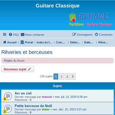
Guitare Classique
FAQ
Nous contacter
S’enregistrer
Connexion
Accueil
Portail
Index du forum
Compositions
Didierland
Ballades et autres réveries
Rêveries et berceuses
Rêveries et berceuses
Règles du forum
Nouveau sujet
1
2
3
Suivante
139 sujets
Sujets
Arc en ciel
Dernier message par
manuel
«
mer. juil. 10, 2024 9:38 am
Réponses :
4
Petite berceuse de Noël
Dernier message par
didier
«
ven. déc. 22, 2023 5:07 pm
Réponses :
8