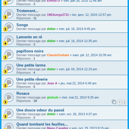
Dernier message par
Ernest'O
«
ven. juin 26, 2015 11:46 am
Réponses :
3
Tristement...
Dernier message par
1963serge2711
«
lun. janv. 12, 2015 12:57 pm
Réponses :
11
Songe
Dernier message par
didier
«
mer. juil. 16, 2014 9:45 pm
Lamento en ré
Dernier message par
didier
«
mer. juil. 16, 2014 12:35 pm
Réponses :
3
papillons noirs
Dernier message par
ClassicGuitare
«
sam. juil. 12, 2014 10:39 am
Réponses :
1
Une petite larme
Dernier message par
didier
«
ven. juil. 04, 2014 12:19 pm
Réponses :
4
Une petite rêverie
Dernier message par
Jean A
«
jeu. mai 22, 2014 6:49 am
Réponses :
5
Rosace
Dernier message par
globule
«
mer. mai 21, 2014 9:25 am
Réponses :
18
1
2
Une douce odeur du passé
Dernier message par
didier
«
sam. oct. 26, 2013 4:37 pm
Réponses :
2
Quand tombent les feuilles...
Dernier message par
Manu Cavalier
«
ven. oct. 25, 2013 9:15 am