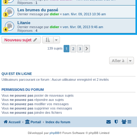
Réponses :
1
Les brumes du passé
Dernier message par
didier
«
sam. févr. 09, 2013 10:36 am
Litanie
Dernier message par
didier
«
ven. févr. 08, 2013 9:46 am
Réponses :
4
Nouveau sujet
1
2
3
Suivante
139 sujets
Aller à
QUI EST EN LIGNE
Utilisateurs parcourant ce forum : Aucun utilisateur enregistré et 2 invités
PERMISSIONS DU FORUM
Vous
ne pouvez pas
poster de nouveaux sujets
Vous
ne pouvez pas
répondre aux sujets
Vous
ne pouvez pas
modifier vos messages
Vous
ne pouvez pas
supprimer vos messages
Vous
ne pouvez pas
joindre des fichiers
Accueil
Portail
Index du forum
Développé par
phpBB
® Forum Software © phpBB Limited