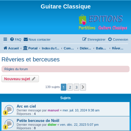
Guitare Classique
FAQ
Nous contacter
S’enregistrer
Connexion
Accueil
Portail
Index du forum
Compositions
Didierland
Ballades et autres réveries
Rêveries et berceuses
Rêveries et berceuses
Règles du forum
Nouveau sujet
1
2
3
Suivante
139 sujets
Sujets
Arc en ciel
Dernier message par
manuel
«
mer. juil. 10, 2024 9:38 am
Réponses :
4
Petite berceuse de Noël
Dernier message par
didier
«
ven. déc. 22, 2023 5:07 pm
Réponses :
8