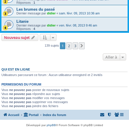
Réponses :
1
Les brumes du passé
Dernier message par
didier
«
sam. févr. 09, 2013 10:36 am
Litanie
Dernier message par
didier
«
ven. févr. 08, 2013 9:46 am
Réponses :
4
Nouveau sujet
1
2
3
Suivante
139 sujets
Aller à
QUI EST EN LIGNE
Utilisateurs parcourant ce forum : Aucun utilisateur enregistré et 2 invités
PERMISSIONS DU FORUM
Vous
ne pouvez pas
poster de nouveaux sujets
Vous
ne pouvez pas
répondre aux sujets
Vous
ne pouvez pas
modifier vos messages
Vous
ne pouvez pas
supprimer vos messages
Vous
ne pouvez pas
joindre des fichiers
Accueil
Portail
Index du forum
Développé par
phpBB
® Forum Software © phpBB Limited