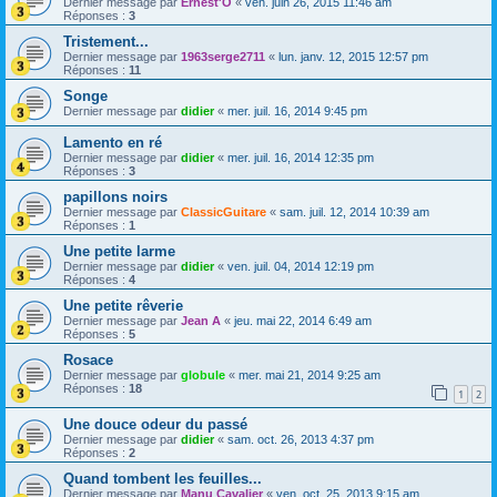
Dernier message par
Ernest'O
«
ven. juin 26, 2015 11:46 am
Réponses :
3
Tristement...
Dernier message par
1963serge2711
«
lun. janv. 12, 2015 12:57 pm
Réponses :
11
Songe
Dernier message par
didier
«
mer. juil. 16, 2014 9:45 pm
Lamento en ré
Dernier message par
didier
«
mer. juil. 16, 2014 12:35 pm
Réponses :
3
papillons noirs
Dernier message par
ClassicGuitare
«
sam. juil. 12, 2014 10:39 am
Réponses :
1
Une petite larme
Dernier message par
didier
«
ven. juil. 04, 2014 12:19 pm
Réponses :
4
Une petite rêverie
Dernier message par
Jean A
«
jeu. mai 22, 2014 6:49 am
Réponses :
5
Rosace
Dernier message par
globule
«
mer. mai 21, 2014 9:25 am
Réponses :
18
1
2
Une douce odeur du passé
Dernier message par
didier
«
sam. oct. 26, 2013 4:37 pm
Réponses :
2
Quand tombent les feuilles...
Dernier message par
Manu Cavalier
«
ven. oct. 25, 2013 9:15 am