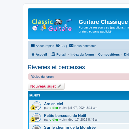
Guitare Classique
Forum de ressources (partitions, mu
gratuit, et sans publicité.
Accès rapide
FAQ
Nous contacter
Accueil
Portail
Index du forum
Compositions
Did
Rêveries et berceuses
Règles du forum
Nouveau sujet
SUJETS
Arc en ciel
par
didier
»
dim. juil. 07, 2024 8:11 am
Petite berceuse de Noël
par
didier
»
dim. déc. 17, 2023 8:45 am
Sur le chemin de la Mondrée