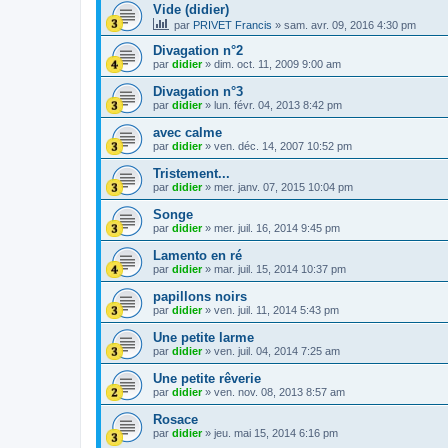
Vide (didier)
par
PRIVET Francis
»
sam. avr. 09, 2016 4:30 pm
Divagation n°2
par
didier
»
dim. oct. 11, 2009 9:00 am
Divagation n°3
par
didier
»
lun. févr. 04, 2013 8:42 pm
avec calme
par
didier
»
ven. déc. 14, 2007 10:52 pm
Tristement...
par
didier
»
mer. janv. 07, 2015 10:04 pm
Songe
par
didier
»
mer. juil. 16, 2014 9:45 pm
Lamento en ré
par
didier
»
mar. juil. 15, 2014 10:37 pm
papillons noirs
par
didier
»
ven. juil. 11, 2014 5:43 pm
Une petite larme
par
didier
»
ven. juil. 04, 2014 7:25 am
Une petite rêverie
par
didier
»
ven. nov. 08, 2013 8:57 am
Rosace
par
didier
»
jeu. mai 15, 2014 6:16 pm