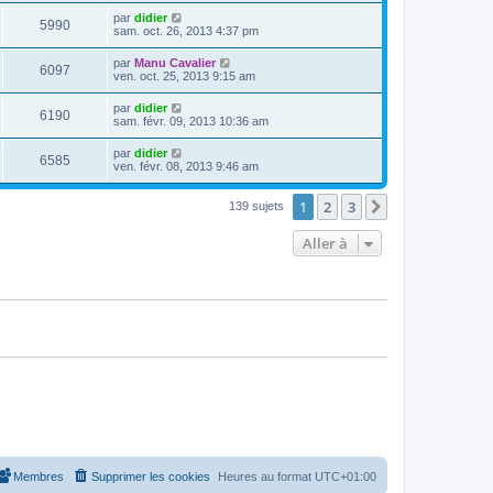
u
e
n
s
s
m
D
par
didier
i
a
V
5990
e
e
e
sam. oct. 26, 2013 4:37 pm
e
g
s
r
r
e
u
s
n
s
m
D
par
Manu Cavalier
a
V
6097
i
e
e
ven. oct. 25, 2013 9:15 am
g
e
e
s
r
e
r
u
s
n
D
par
didier
s
m
a
V
6190
i
e
sam. févr. 09, 2013 10:36 am
e
g
e
e
r
s
e
r
u
n
s
D
par
didier
s
m
V
6585
i
a
e
ven. févr. 08, 2013 9:46 am
e
e
e
g
r
s
r
u
e
n
s
s
m
1
2
3
i
Suivante
139 sujets
a
e
e
e
g
s
r
e
s
Aller à
s
m
a
e
g
s
e
s
a
g
e
Membres
Supprimer les cookies
Heures au format
UTC+01:00