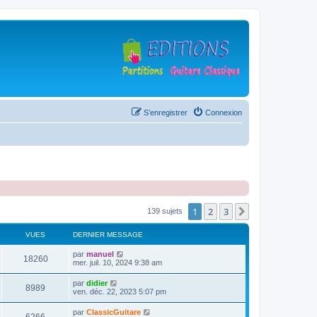
S’enregistrer
Connexion
1
2
3
Suivante
139 sujets
VUES
DERNIER MESSAGE
D
par
manuel
V
18260
e
mer. juil. 10, 2024 9:38 am
r
u
n
D
par
didier
V
8989
i
e
ven. déc. 22, 2023 5:07 pm
e
e
r
r
u
n
D
par
ClassicGuitare
s
m
V
i