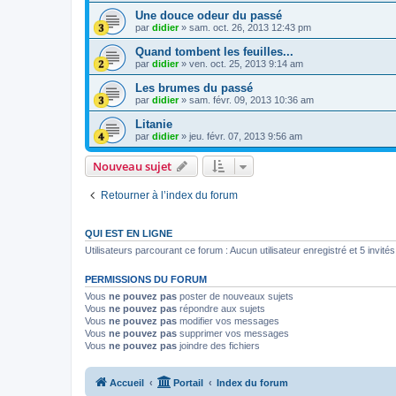
Une douce odeur du passé
par
didier
»
sam. oct. 26, 2013 12:43 pm
Quand tombent les feuilles...
par
didier
»
ven. oct. 25, 2013 9:14 am
Les brumes du passé
par
didier
»
sam. févr. 09, 2013 10:36 am
Litanie
par
didier
»
jeu. févr. 07, 2013 9:56 am
Nouveau sujet
Retourner à l’index du forum
QUI EST EN LIGNE
Utilisateurs parcourant ce forum : Aucun utilisateur enregistré et 5 invités
PERMISSIONS DU FORUM
Vous
ne pouvez pas
poster de nouveaux sujets
Vous
ne pouvez pas
répondre aux sujets
Vous
ne pouvez pas
modifier vos messages
Vous
ne pouvez pas
supprimer vos messages
Vous
ne pouvez pas
joindre des fichiers
Accueil
Portail
Index du forum