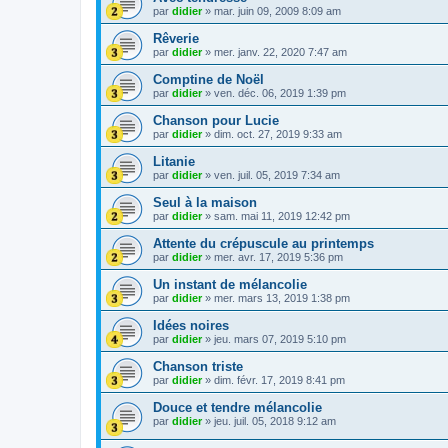
par
didier
»
mar. juin 09, 2009 8:09 am
Rêverie
par
didier
»
mer. janv. 22, 2020 7:47 am
Comptine de Noël
par
didier
»
ven. déc. 06, 2019 1:39 pm
Chanson pour Lucie
par
didier
»
dim. oct. 27, 2019 9:33 am
Litanie
par
didier
»
ven. juil. 05, 2019 7:34 am
Seul à la maison
par
didier
»
sam. mai 11, 2019 12:42 pm
Attente du crépuscule au printemps
par
didier
»
mer. avr. 17, 2019 5:36 pm
Un instant de mélancolie
par
didier
»
mer. mars 13, 2019 1:38 pm
Idées noires
par
didier
»
jeu. mars 07, 2019 5:10 pm
Chanson triste
par
didier
»
dim. févr. 17, 2019 8:41 pm
Douce et tendre mélancolie
par
didier
»
jeu. juil. 05, 2018 9:12 am