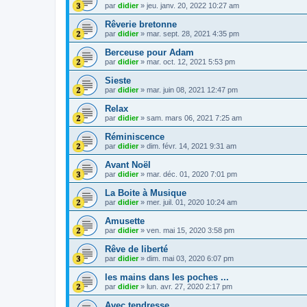
par
didier
»
jeu. janv. 20, 2022 10:27 am
Rêverie bretonne
par
didier
»
mar. sept. 28, 2021 4:35 pm
Berceuse pour Adam
par
didier
»
mar. oct. 12, 2021 5:53 pm
Sieste
par
didier
»
mar. juin 08, 2021 12:47 pm
Relax
par
didier
»
sam. mars 06, 2021 7:25 am
Réminiscence
par
didier
»
dim. févr. 14, 2021 9:31 am
Avant Noël
par
didier
»
mar. déc. 01, 2020 7:01 pm
La Boite à Musique
par
didier
»
mer. juil. 01, 2020 10:24 am
Amusette
par
didier
»
ven. mai 15, 2020 3:58 pm
Rêve de liberté
par
didier
»
dim. mai 03, 2020 6:07 pm
les mains dans les poches ...
par
didier
»
lun. avr. 27, 2020 2:17 pm
Avec tendresse