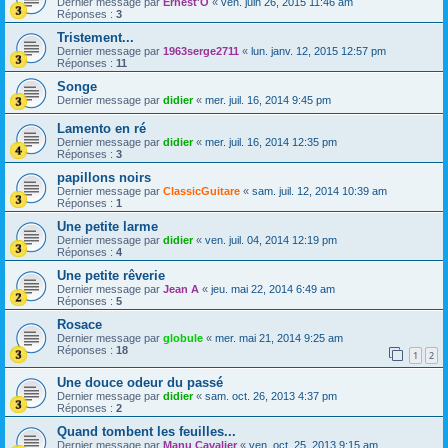
Dernier message par
Ernest'O
«
ven. juin 26, 2015 11:46 am
Réponses :
3
Tristement...
Dernier message par
1963serge2711
«
lun. janv. 12, 2015 12:57 pm
Réponses :
11
Songe
Dernier message par
didier
«
mer. juil. 16, 2014 9:45 pm
Lamento en ré
Dernier message par
didier
«
mer. juil. 16, 2014 12:35 pm
Réponses :
3
papillons noirs
Dernier message par
ClassicGuitare
«
sam. juil. 12, 2014 10:39 am
Réponses :
1
Une petite larme
Dernier message par
didier
«
ven. juil. 04, 2014 12:19 pm
Réponses :
4
Une petite rêverie
Dernier message par
Jean A
«
jeu. mai 22, 2014 6:49 am
Réponses :
5
Rosace
Dernier message par
globule
«
mer. mai 21, 2014 9:25 am
Réponses :
18
1
2
Une douce odeur du passé
Dernier message par
didier
«
sam. oct. 26, 2013 4:37 pm
Réponses :
2
Quand tombent les feuilles...
Dernier message par
Manu Cavalier
«
ven. oct. 25, 2013 9:15 am