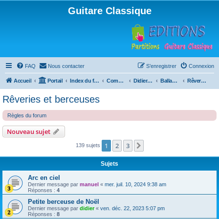
Guitare Classique
FAQ
Nous contacter
S’enregistrer
Connexion
Accueil
Portail
Index du forum
Compositions
Didierland
Ballades et autres réveries
Rêveries et berceuses
Rêveries et berceuses
Règles du forum
Nouveau sujet
1
2
3
Suivante
139 sujets
Sujets
Arc en ciel
Dernier message par
manuel
«
mer. juil. 10, 2024 9:38 am
Réponses :
4
Petite berceuse de Noël
Dernier message par
didier
«
ven. déc. 22, 2023 5:07 pm
Réponses :
8