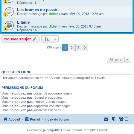
Réponses :
1
Les brumes du passé
Dernier message par
didier
«
sam. févr. 09, 2013 10:36 am
Litanie
Dernier message par
didier
«
ven. févr. 08, 2013 9:46 am
Réponses :
4
Nouveau sujet
1
2
3
Suivante
139 sujets
Aller à
QUI EST EN LIGNE
Utilisateurs parcourant ce forum : Aucun utilisateur enregistré et 1 invité
PERMISSIONS DU FORUM
Vous
ne pouvez pas
poster de nouveaux sujets
Vous
ne pouvez pas
répondre aux sujets
Vous
ne pouvez pas
modifier vos messages
Vous
ne pouvez pas
supprimer vos messages
Vous
ne pouvez pas
joindre des fichiers
Accueil
Portail
Index du forum
Développé par
phpBB
® Forum Software © phpBB Limited