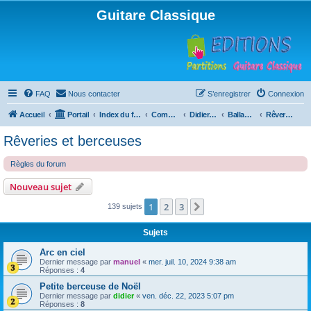
Guitare Classique
FAQ
Nous contacter
S’enregistrer
Connexion
Accueil
Portail
Index du forum
Compositions
Didierland
Ballades et autres réveries
Rêveries et berceuses
Rêveries et berceuses
Règles du forum
Nouveau sujet
1
2
3
Suivante
139 sujets
Sujets
Arc en ciel
Dernier message par
manuel
«
mer. juil. 10, 2024 9:38 am
Réponses :
4
Petite berceuse de Noël
Dernier message par
didier
«
ven. déc. 22, 2023 5:07 pm
Réponses :
8