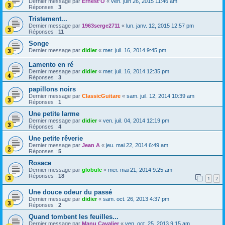
Dernier message par
Ernest'O
«
ven. juin 26, 2015 11:46 am
Réponses :
3
Tristement...
Dernier message par
1963serge2711
«
lun. janv. 12, 2015 12:57 pm
Réponses :
11
Songe
Dernier message par
didier
«
mer. juil. 16, 2014 9:45 pm
Lamento en ré
Dernier message par
didier
«
mer. juil. 16, 2014 12:35 pm
Réponses :
3
papillons noirs
Dernier message par
ClassicGuitare
«
sam. juil. 12, 2014 10:39 am
Réponses :
1
Une petite larme
Dernier message par
didier
«
ven. juil. 04, 2014 12:19 pm
Réponses :
4
Une petite rêverie
Dernier message par
Jean A
«
jeu. mai 22, 2014 6:49 am
Réponses :
5
Rosace
Dernier message par
globule
«
mer. mai 21, 2014 9:25 am
Réponses :
18
1
2
Une douce odeur du passé
Dernier message par
didier
«
sam. oct. 26, 2013 4:37 pm
Réponses :
2
Quand tombent les feuilles...
Dernier message par
Manu Cavalier
«
ven. oct. 25, 2013 9:15 am