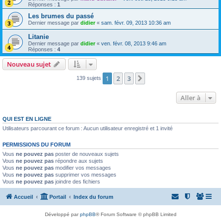
Réponses :
1
Les brumes du passé
Dernier message par
didier
«
sam. févr. 09, 2013 10:36 am
Litanie
Dernier message par
didier
«
ven. févr. 08, 2013 9:46 am
Réponses :
4
Nouveau sujet
1
2
3
Suivante
139 sujets
Aller à
QUI EST EN LIGNE
Utilisateurs parcourant ce forum : Aucun utilisateur enregistré et 1 invité
PERMISSIONS DU FORUM
Vous
ne pouvez pas
poster de nouveaux sujets
Vous
ne pouvez pas
répondre aux sujets
Vous
ne pouvez pas
modifier vos messages
Vous
ne pouvez pas
supprimer vos messages
Vous
ne pouvez pas
joindre des fichiers
Accueil
Portail
Index du forum
Développé par
phpBB
® Forum Software © phpBB Limited