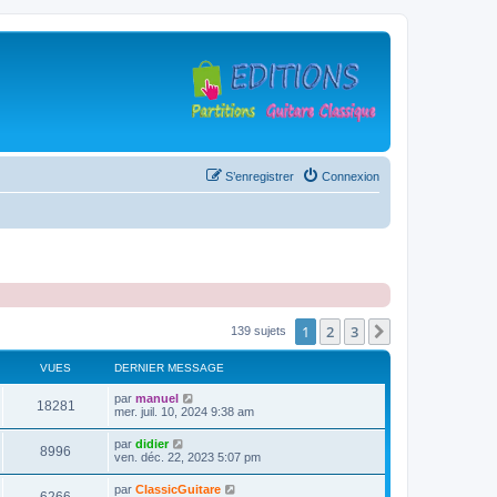
S’enregistrer
Connexion
1
2
3
Suivante
139 sujets
VUES
DERNIER MESSAGE
D
par
manuel
V
18281
e
mer. juil. 10, 2024 9:38 am
r
u
n
D
par
didier
V
8996
i
e
ven. déc. 22, 2023 5:07 pm
e
e
r
r
u
n
D
par
ClassicGuitare
s
m
V
i