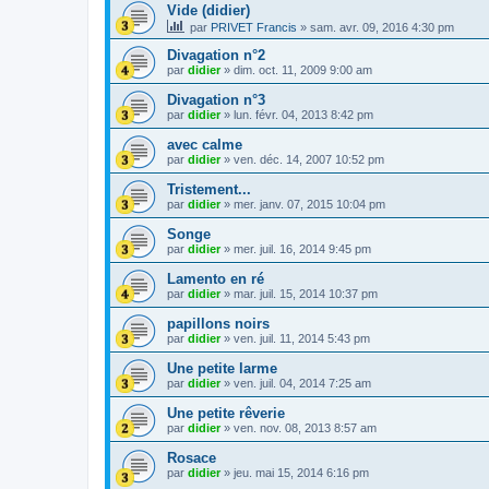
Vide (didier)
par
PRIVET Francis
»
sam. avr. 09, 2016 4:30 pm
Divagation n°2
par
didier
»
dim. oct. 11, 2009 9:00 am
Divagation n°3
par
didier
»
lun. févr. 04, 2013 8:42 pm
avec calme
par
didier
»
ven. déc. 14, 2007 10:52 pm
Tristement...
par
didier
»
mer. janv. 07, 2015 10:04 pm
Songe
par
didier
»
mer. juil. 16, 2014 9:45 pm
Lamento en ré
par
didier
»
mar. juil. 15, 2014 10:37 pm
papillons noirs
par
didier
»
ven. juil. 11, 2014 5:43 pm
Une petite larme
par
didier
»
ven. juil. 04, 2014 7:25 am
Une petite rêverie
par
didier
»
ven. nov. 08, 2013 8:57 am
Rosace
par
didier
»
jeu. mai 15, 2014 6:16 pm