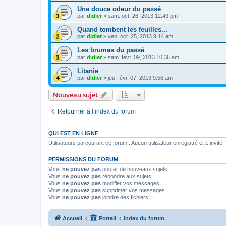
Une douce odeur du passé
par
didier
»
sam. oct. 26, 2013 12:43 pm
Quand tombent les feuilles...
par
didier
»
ven. oct. 25, 2013 9:14 am
Les brumes du passé
par
didier
»
sam. févr. 09, 2013 10:36 am
Litanie
par
didier
»
jeu. févr. 07, 2013 9:56 am
Nouveau sujet
Retourner à l’index du forum
QUI EST EN LIGNE
Utilisateurs parcourant ce forum : Aucun utilisateur enregistré et 1 invité
PERMISSIONS DU FORUM
Vous
ne pouvez pas
poster de nouveaux sujets
Vous
ne pouvez pas
répondre aux sujets
Vous
ne pouvez pas
modifier vos messages
Vous
ne pouvez pas
supprimer vos messages
Vous
ne pouvez pas
joindre des fichiers
Accueil
Portail
Index du forum