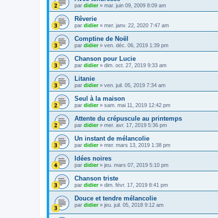
par
didier
»
mar. juin 09, 2009 8:09 am
Rêverie
par
didier
»
mer. janv. 22, 2020 7:47 am
Comptine de Noël
par
didier
»
ven. déc. 06, 2019 1:39 pm
Chanson pour Lucie
par
didier
»
dim. oct. 27, 2019 9:33 am
Litanie
par
didier
»
ven. juil. 05, 2019 7:34 am
Seul à la maison
par
didier
»
sam. mai 11, 2019 12:42 pm
Attente du crépuscule au printemps
par
didier
»
mer. avr. 17, 2019 5:36 pm
Un instant de mélancolie
par
didier
»
mer. mars 13, 2019 1:38 pm
Idées noires
par
didier
»
jeu. mars 07, 2019 5:10 pm
Chanson triste
par
didier
»
dim. févr. 17, 2019 8:41 pm
Douce et tendre mélancolie
par
didier
»
jeu. juil. 05, 2018 9:12 am