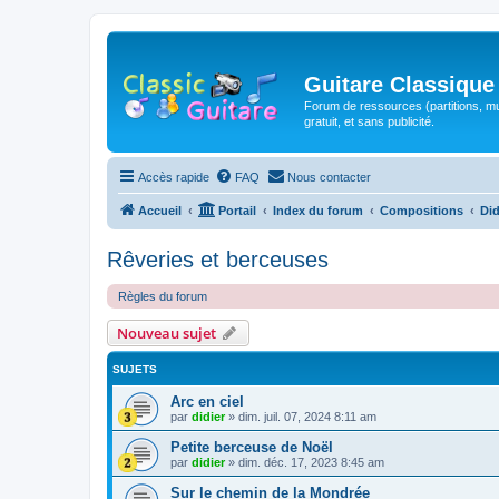
Guitare Classique
Forum de ressources (partitions, mu
gratuit, et sans publicité.
Accès rapide
FAQ
Nous contacter
Accueil
Portail
Index du forum
Compositions
Did
Rêveries et berceuses
Règles du forum
Nouveau sujet
SUJETS
Arc en ciel
par
didier
»
dim. juil. 07, 2024 8:11 am
Petite berceuse de Noël
par
didier
»
dim. déc. 17, 2023 8:45 am
Sur le chemin de la Mondrée