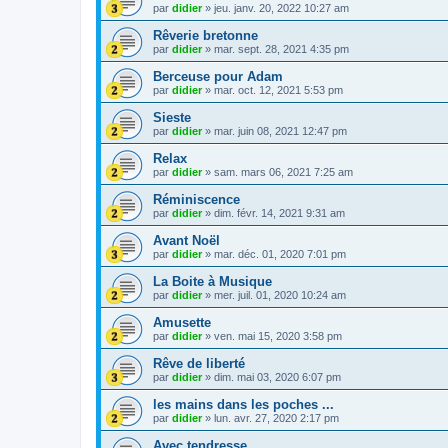
par
didier
»
jeu. janv. 20, 2022 10:27 am
Rêverie bretonne
par
didier
»
mar. sept. 28, 2021 4:35 pm
Berceuse pour Adam
par
didier
»
mar. oct. 12, 2021 5:53 pm
Sieste
par
didier
»
mar. juin 08, 2021 12:47 pm
Relax
par
didier
»
sam. mars 06, 2021 7:25 am
Réminiscence
par
didier
»
dim. févr. 14, 2021 9:31 am
Avant Noël
par
didier
»
mar. déc. 01, 2020 7:01 pm
La Boite à Musique
par
didier
»
mer. juil. 01, 2020 10:24 am
Amusette
par
didier
»
ven. mai 15, 2020 3:58 pm
Rêve de liberté
par
didier
»
dim. mai 03, 2020 6:07 pm
les mains dans les poches ...
par
didier
»
lun. avr. 27, 2020 2:17 pm
Avec tendresse