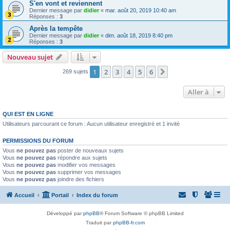
S'en vont et reviennent
Dernier message par
didier
«
mar. août 20, 2019 10:40 am
Réponses :
3
Après la tempête
Dernier message par
didier
«
dim. août 18, 2019 8:40 pm
Réponses :
3
Nouveau sujet
1
2
3
4
5
6
Suivante
269 sujets
Aller à
QUI EST EN LIGNE
Utilisateurs parcourant ce forum : Aucun utilisateur enregistré et 1 invité
PERMISSIONS DU FORUM
Vous
ne pouvez pas
poster de nouveaux sujets
Vous
ne pouvez pas
répondre aux sujets
Vous
ne pouvez pas
modifier vos messages
Vous
ne pouvez pas
supprimer vos messages
Vous
ne pouvez pas
joindre des fichiers
Accueil
Portail
Index du forum
Développé par
phpBB
® Forum Software © phpBB Limited
Traduit par
phpBB-fr.com