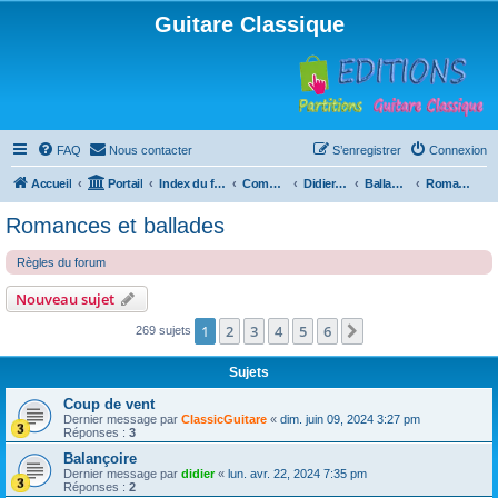
Guitare Classique
FAQ
Nous contacter
S’enregistrer
Connexion
Accueil
Portail
Index du forum
Compositions
Didierland
Ballades et autres réveries
Romances et ballades
Romances et ballades
Règles du forum
Nouveau sujet
1
2
3
4
5
6
Suivante
269 sujets
Sujets
Coup de vent
Dernier message par
ClassicGuitare
«
dim. juin 09, 2024 3:27 pm
Réponses :
3
Balançoire
Dernier message par
didier
«
lun. avr. 22, 2024 7:35 pm
Réponses :
2