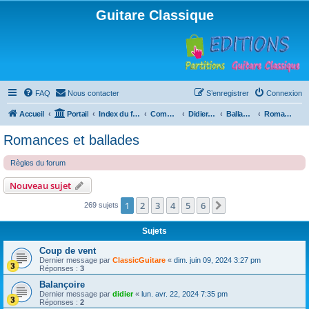
Guitare Classique
FAQ
Nous contacter
S’enregistrer
Connexion
Accueil
Portail
Index du forum
Compositions
Didierland
Ballades et autres réveries
Romances et ballades
Romances et ballades
Règles du forum
Nouveau sujet
1
2
3
4
5
6
Suivante
269 sujets
Sujets
Coup de vent
Dernier message par
ClassicGuitare
«
dim. juin 09, 2024 3:27 pm
Réponses :
3
Balançoire
Dernier message par
didier
«
lun. avr. 22, 2024 7:35 pm
Réponses :
2