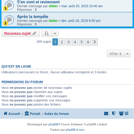
S'en vont et reviennent
Dernier message par
didier
«
mar. août 20, 2019 10:40 am
Réponses :
3
Après la tempête
Dernier message par
didier
«
dim. août 18, 2019 8:40 pm
Réponses :
3
Nouveau sujet
1
2
3
4
5
6
Suivante
269 sujets
Aller à
QUI EST EN LIGNE
Utilisateurs parcourant ce forum : Aucun utilisateur enregistré et 3 invités
PERMISSIONS DU FORUM
Vous
ne pouvez pas
poster de nouveaux sujets
Vous
ne pouvez pas
répondre aux sujets
Vous
ne pouvez pas
modifier vos messages
Vous
ne pouvez pas
supprimer vos messages
Vous
ne pouvez pas
joindre des fichiers
Accueil
Portail
Index du forum
Développé par
phpBB
® Forum Software © phpBB Limited
Traduit par
phpBB-fr.com