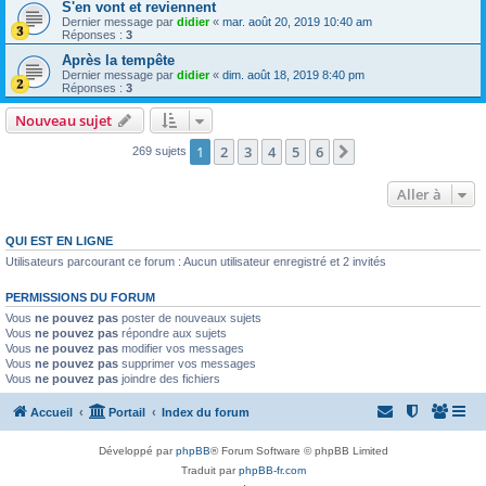
S'en vont et reviennent
Dernier message par
didier
«
mar. août 20, 2019 10:40 am
Réponses :
3
Après la tempête
Dernier message par
didier
«
dim. août 18, 2019 8:40 pm
Réponses :
3
Nouveau sujet
1
2
3
4
5
6
Suivante
269 sujets
Aller à
QUI EST EN LIGNE
Utilisateurs parcourant ce forum : Aucun utilisateur enregistré et 2 invités
PERMISSIONS DU FORUM
Vous
ne pouvez pas
poster de nouveaux sujets
Vous
ne pouvez pas
répondre aux sujets
Vous
ne pouvez pas
modifier vos messages
Vous
ne pouvez pas
supprimer vos messages
Vous
ne pouvez pas
joindre des fichiers
Accueil
Portail
Index du forum
Développé par
phpBB
® Forum Software © phpBB Limited
Traduit par
phpBB-fr.com