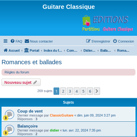
Guitare Classique
FAQ
Nous contacter
S’enregistrer
Connexion
Accueil
Portail
Index du forum
Compositions
Didierland
Ballades et autres réveries
Romances et ballades
Romances et ballades
Règles du forum
Nouveau sujet
1
2
3
4
5
6
Suivante
269 sujets
Sujets
Coup de vent
Dernier message par
ClassicGuitare
«
dim. juin 09, 2024 3:27 pm
Réponses :
3
Balançoire
Dernier message par
didier
«
lun. avr. 22, 2024 7:35 pm
Réponses :
2