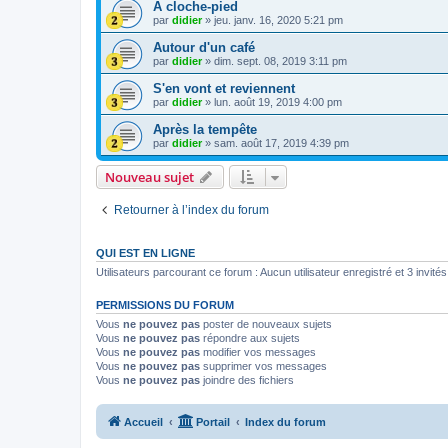
A cloche-pied
par
didier
»
jeu. janv. 16, 2020 5:21 pm
Autour d'un café
par
didier
»
dim. sept. 08, 2019 3:11 pm
S'en vont et reviennent
par
didier
»
lun. août 19, 2019 4:00 pm
Après la tempête
par
didier
»
sam. août 17, 2019 4:39 pm
Nouveau sujet
Retourner à l’index du forum
QUI EST EN LIGNE
Utilisateurs parcourant ce forum : Aucun utilisateur enregistré et 3 invités
PERMISSIONS DU FORUM
Vous
ne pouvez pas
poster de nouveaux sujets
Vous
ne pouvez pas
répondre aux sujets
Vous
ne pouvez pas
modifier vos messages
Vous
ne pouvez pas
supprimer vos messages
Vous
ne pouvez pas
joindre des fichiers
Accueil
Portail
Index du forum