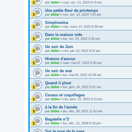
par
didier
»
sam. avr. 13, 2024 8:19 am
Une petite fleur de printemps
par
didier
»
ven. avr. 12, 2024 7:03 am
Simplissima
par
didier
»
mar. mars 14, 2023 8:48 am
Dans la maison vide
par
didier
»
lun. oct. 24, 2022 3:26 pm
Un soir de Juin
par
didier
»
ven. juin 10, 2022 9:54 pm
Histoire d'amour
par
didier
»
sam. mai 07, 2022 5:50 pm
Un soir de mai
par
didier
»
lun. mai 09, 2022 10:39 am
Quand il pleut
par
didier
»
lun. janv. 24, 2022 9:51 am
Coraux et coquillages
par
didier
»
ven. janv. 21, 2022 6:31 pm
à la fin de l'année
par
didier
»
jeu. déc. 30, 2021 11:42 am
Bagatelle n°2
par
didier
»
lun. déc. 22, 2008 6:18 pm
Sur le quai de la gare