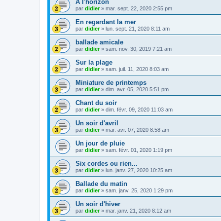
A l'horizon
par
didier
»
mar. sept. 22, 2020 2:55 pm
En regardant la mer
par
didier
»
lun. sept. 21, 2020 8:11 am
ballade amicale
par
didier
»
sam. nov. 30, 2019 7:21 am
Sur la plage
par
didier
»
sam. juil. 11, 2020 8:03 am
Miniature de printemps
par
didier
»
dim. avr. 05, 2020 5:51 pm
Chant du soir
par
didier
»
dim. févr. 09, 2020 11:03 am
Un soir d'avril
par
didier
»
mar. avr. 07, 2020 8:58 am
Un jour de pluie
par
didier
»
sam. févr. 01, 2020 1:19 pm
Six cordes ou rien...
par
didier
»
lun. janv. 27, 2020 10:25 am
Ballade du matin
par
didier
»
sam. janv. 25, 2020 1:29 pm
Un soir d'hiver
par
didier
»
mar. janv. 21, 2020 8:12 am