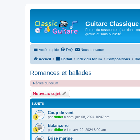
Guitare Classique
Forum de ressources (partitions, mu
gratuit, et sans publicité.
Accès rapide
FAQ
Nous contacter
Accueil
Portail
Index du forum
Compositions
Did
Romances et ballades
Règles du forum
Nouveau sujet
SUJETS
Coup de vent
par
didier
»
sam. juin 08, 2024 10:47 am
Balançoire
par
didier
»
lun. avr. 22, 2024 8:09 am
Brise marine