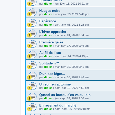
Scénario en ré
par
didier
»
lun. févr. 15, 2021 10:21 am
Nuages noirs
par
didier
»
ven. janv. 29, 2021 5:41 pm
Espérance
par
didier
»
dim. janv. 03, 2021 3:28 pm
L'hiver approche
par
didier
»
mar. nov. 24, 2020 8:34 am
Première gelée
par
didier
»
mar. nov. 17, 2020 9:49 am
Au fil de l'eau
par
didier
»
sam. nov. 14, 2020 4:49 pm
Solitude n°?
par
didier
»
mar. nov. 10, 2020 9:41 pm
D'un pas léger...
par
didier
»
mar. nov. 10, 2020 9:46 am
Un soir en automne
par
didier
»
sam. oct. 10, 2020 4:50 pm
Quand un bateau s'en va au loin
par
didier
»
jeu. sept. 24, 2020 7:50 am
En revenant du marché
par
didier
»
sam. sept. 26, 2020 5:18 pm