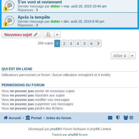
S'en vont et reviennent
Dernier message par
didier
«
mar. août 20, 2019 10:40 am
Réponses :
3
Après la tempête
Dernier message par
didier
«
dim. août 18, 2019 8:40 pm
Réponses :
3
Nouveau sujet
1
2
3
4
5
6
Suivante
269 sujets
Aller à
QUI EST EN LIGNE
Utilisateurs parcourant ce forum : Aucun utilisateur enregistré et 4 invités
PERMISSIONS DU FORUM
Vous
ne pouvez pas
poster de nouveaux sujets
Vous
ne pouvez pas
répondre aux sujets
Vous
ne pouvez pas
modifier vos messages
Vous
ne pouvez pas
supprimer vos messages
Vous
ne pouvez pas
joindre des fichiers
Accueil
Portail
Index du forum
Développé par
phpBB
® Forum Software © phpBB Limited
Traduit par
phpBB-fr.com