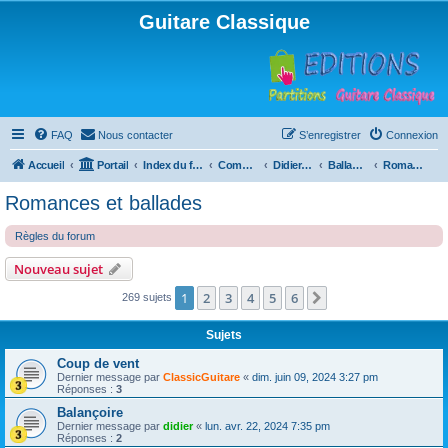
Guitare Classique
FAQ
Nous contacter
S’enregistrer
Connexion
Accueil
Portail
Index du forum
Compositions
Didierland
Ballades et autres réveries
Romances et ballades
Romances et ballades
Règles du forum
Nouveau sujet
1
2
3
4
5
6
Suivante
269 sujets
Sujets
Coup de vent
Dernier message par
ClassicGuitare
«
dim. juin 09, 2024 3:27 pm
Réponses :
3
Balançoire
Dernier message par
didier
«
lun. avr. 22, 2024 7:35 pm
Réponses :
2