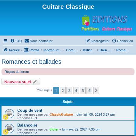
Guitare Classique
FAQ
Nous contacter
S’enregistrer
Connexion
Accueil
Portail
Index du forum
Compositions
Didierland
Ballades et autres réveries
Romances et ballades
Romances et ballades
Règles du forum
Nouveau sujet
1
2
3
4
5
6
Suivante
269 sujets
Sujets
Coup de vent
Dernier message par
ClassicGuitare
«
dim. juin 09, 2024 3:27 pm
Réponses :
3
Balançoire
Dernier message par
didier
«
lun. avr. 22, 2024 7:35 pm
Réponses :
2