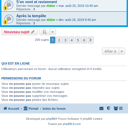
S'en vont et reviennent
Dernier message par
didier
«
mar. août 20, 2019 10:40 am
Réponses :
3
Après la tempête
Dernier message par
didier
«
dim. août 18, 2019 8:40 pm
Réponses :
3
Nouveau sujet
1
2
3
4
5
6
Suivante
269 sujets
Aller à
QUI EST EN LIGNE
Utilisateurs parcourant ce forum : Aucun utilisateur enregistré et 6 invités
PERMISSIONS DU FORUM
Vous
ne pouvez pas
poster de nouveaux sujets
Vous
ne pouvez pas
répondre aux sujets
Vous
ne pouvez pas
modifier vos messages
Vous
ne pouvez pas
supprimer vos messages
Vous
ne pouvez pas
joindre des fichiers
Accueil
Portail
Index du forum
Développé par
phpBB
® Forum Software © phpBB Limited
Traduit par
phpBB-fr.com