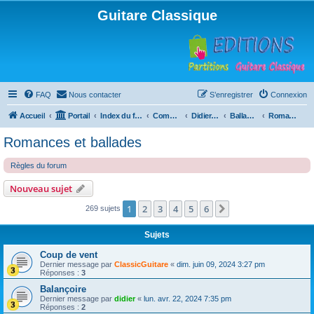
Guitare Classique
FAQ
Nous contacter
S’enregistrer
Connexion
Accueil
Portail
Index du forum
Compositions
Didierland
Ballades et autres réveries
Romances et ballades
Romances et ballades
Règles du forum
Nouveau sujet
1
2
3
4
5
6
Suivante
269 sujets
Sujets
Coup de vent
Dernier message par
ClassicGuitare
«
dim. juin 09, 2024 3:27 pm
Réponses :
3
Balançoire
Dernier message par
didier
«
lun. avr. 22, 2024 7:35 pm
Réponses :
2