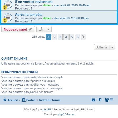
S'en vont et reviennent
Dernier message par
didier
«
mar. août 20, 2019 10:40 am
Réponses :
3
Après la tempête
Dernier message par
didier
«
dim. août 18, 2019 8:40 pm
Réponses :
3
Nouveau sujet
1
2
3
4
5
6
Suivante
269 sujets
Aller à
QUI EST EN LIGNE
Utilisateurs parcourant ce forum : Aucun utilisateur enregistré et 2 invités
PERMISSIONS DU FORUM
Vous
ne pouvez pas
poster de nouveaux sujets
Vous
ne pouvez pas
répondre aux sujets
Vous
ne pouvez pas
modifier vos messages
Vous
ne pouvez pas
supprimer vos messages
Vous
ne pouvez pas
joindre des fichiers
Accueil
Portail
Index du forum
Développé par
phpBB
® Forum Software © phpBB Limited
Traduit par
phpBB-fr.com