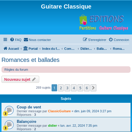
Guitare Classique
FAQ
Nous contacter
S’enregistrer
Connexion
Accueil
Portail
Index du forum
Compositions
Didierland
Ballades et autres réveries
Romances et ballades
Romances et ballades
Règles du forum
Nouveau sujet
1
2
3
4
5
6
Suivante
269 sujets
Sujets
Coup de vent
Dernier message par
ClassicGuitare
«
dim. juin 09, 2024 3:27 pm
Réponses :
3
Balançoire
Dernier message par
didier
«
lun. avr. 22, 2024 7:35 pm
Réponses :
2