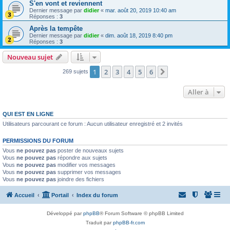
S'en vont et reviennent
Dernier message par
didier
«
mar. août 20, 2019 10:40 am
Réponses :
3
Après la tempête
Dernier message par
didier
«
dim. août 18, 2019 8:40 pm
Réponses :
3
Nouveau sujet
1
2
3
4
5
6
Suivante
269 sujets
Aller à
QUI EST EN LIGNE
Utilisateurs parcourant ce forum : Aucun utilisateur enregistré et 2 invités
PERMISSIONS DU FORUM
Vous
ne pouvez pas
poster de nouveaux sujets
Vous
ne pouvez pas
répondre aux sujets
Vous
ne pouvez pas
modifier vos messages
Vous
ne pouvez pas
supprimer vos messages
Vous
ne pouvez pas
joindre des fichiers
Accueil
Portail
Index du forum
Développé par
phpBB
® Forum Software © phpBB Limited
Traduit par
phpBB-fr.com