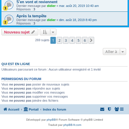
S'en vont et reviennent
Dernier message par
didier
«
mar. août 20, 2019 10:40 am
Réponses :
3
Après la tempête
Dernier message par
didier
«
dim. août 18, 2019 8:40 pm
Réponses :
3
Nouveau sujet
1
2
3
4
5
6
Suivante
269 sujets
Aller à
QUI EST EN LIGNE
Utilisateurs parcourant ce forum : Aucun utilisateur enregistré et 1 invité
PERMISSIONS DU FORUM
Vous
ne pouvez pas
poster de nouveaux sujets
Vous
ne pouvez pas
répondre aux sujets
Vous
ne pouvez pas
modifier vos messages
Vous
ne pouvez pas
supprimer vos messages
Vous
ne pouvez pas
joindre des fichiers
Accueil
Portail
Index du forum
Développé par
phpBB
® Forum Software © phpBB Limited
Traduit par
phpBB-fr.com