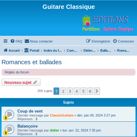
Guitare Classique
FAQ
Nous contacter
S’enregistrer
Connexion
Accueil
Portail
Index du forum
Compositions
Didierland
Ballades et autres réveries
Romances et ballades
Romances et ballades
Règles du forum
Nouveau sujet
1
2
3
4
5
6
Suivante
269 sujets
Sujets
Coup de vent
Dernier message par
ClassicGuitare
«
dim. juin 09, 2024 3:27 pm
Réponses :
3
Balançoire
Dernier message par
didier
«
lun. avr. 22, 2024 7:35 pm
Réponses :
2