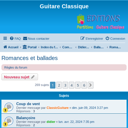
Guitare Classique
FAQ
Nous contacter
S’enregistrer
Connexion
Accueil
Portail
Index du forum
Compositions
Didierland
Ballades et autres réveries
Romances et ballades
Romances et ballades
Règles du forum
Nouveau sujet
1
2
3
4
5
6
Suivante
269 sujets
Sujets
Coup de vent
Dernier message par
ClassicGuitare
«
dim. juin 09, 2024 3:27 pm
Réponses :
3
Balançoire
Dernier message par
didier
«
lun. avr. 22, 2024 7:35 pm
Réponses :
2