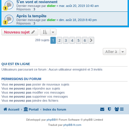
S'en vont et reviennent
Dernier message par
didier
«
mar. août 20, 2019 10:40 am
Réponses :
3
Après la tempête
Dernier message par
didier
«
dim. août 18, 2019 8:40 pm
Réponses :
3
Nouveau sujet
1
2
3
4
5
6
Suivante
269 sujets
Aller à
QUI EST EN LIGNE
Utilisateurs parcourant ce forum : Aucun utilisateur enregistré et 3 invités
PERMISSIONS DU FORUM
Vous
ne pouvez pas
poster de nouveaux sujets
Vous
ne pouvez pas
répondre aux sujets
Vous
ne pouvez pas
modifier vos messages
Vous
ne pouvez pas
supprimer vos messages
Vous
ne pouvez pas
joindre des fichiers
Accueil
Portail
Index du forum
Développé par
phpBB
® Forum Software © phpBB Limited
Traduit par
phpBB-fr.com