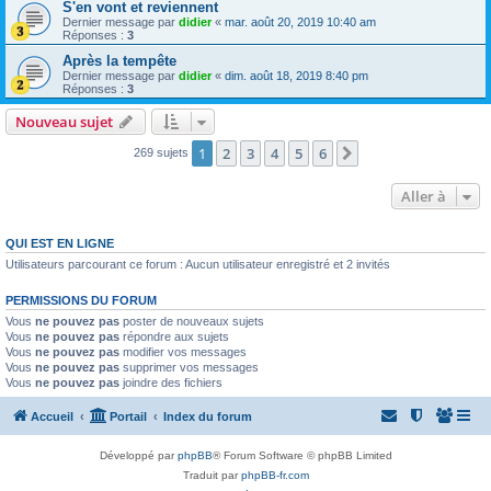
S'en vont et reviennent
Dernier message par
didier
«
mar. août 20, 2019 10:40 am
Réponses :
3
Après la tempête
Dernier message par
didier
«
dim. août 18, 2019 8:40 pm
Réponses :
3
Nouveau sujet
1
2
3
4
5
6
Suivante
269 sujets
Aller à
QUI EST EN LIGNE
Utilisateurs parcourant ce forum : Aucun utilisateur enregistré et 2 invités
PERMISSIONS DU FORUM
Vous
ne pouvez pas
poster de nouveaux sujets
Vous
ne pouvez pas
répondre aux sujets
Vous
ne pouvez pas
modifier vos messages
Vous
ne pouvez pas
supprimer vos messages
Vous
ne pouvez pas
joindre des fichiers
Accueil
Portail
Index du forum
Développé par
phpBB
® Forum Software © phpBB Limited
Traduit par
phpBB-fr.com