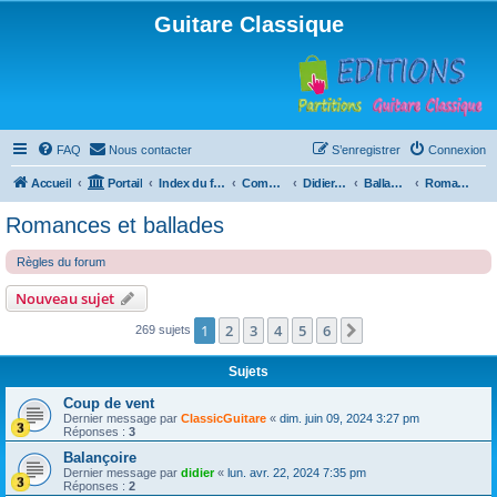
Guitare Classique
FAQ
Nous contacter
S’enregistrer
Connexion
Accueil
Portail
Index du forum
Compositions
Didierland
Ballades et autres réveries
Romances et ballades
Romances et ballades
Règles du forum
Nouveau sujet
1
2
3
4
5
6
Suivante
269 sujets
Sujets
Coup de vent
Dernier message par
ClassicGuitare
«
dim. juin 09, 2024 3:27 pm
Réponses :
3
Balançoire
Dernier message par
didier
«
lun. avr. 22, 2024 7:35 pm
Réponses :
2