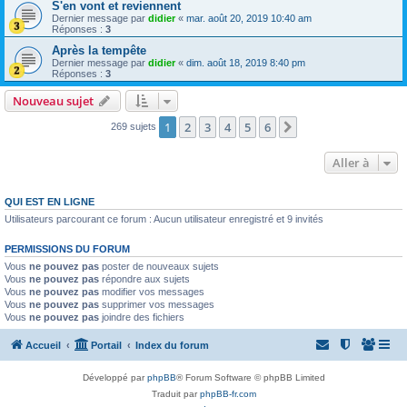
S'en vont et reviennent
Dernier message par
didier
«
mar. août 20, 2019 10:40 am
Réponses :
3
Après la tempête
Dernier message par
didier
«
dim. août 18, 2019 8:40 pm
Réponses :
3
Nouveau sujet
1
2
3
4
5
6
Suivante
269 sujets
Aller à
QUI EST EN LIGNE
Utilisateurs parcourant ce forum : Aucun utilisateur enregistré et 9 invités
PERMISSIONS DU FORUM
Vous
ne pouvez pas
poster de nouveaux sujets
Vous
ne pouvez pas
répondre aux sujets
Vous
ne pouvez pas
modifier vos messages
Vous
ne pouvez pas
supprimer vos messages
Vous
ne pouvez pas
joindre des fichiers
Accueil
Portail
Index du forum
Développé par
phpBB
® Forum Software © phpBB Limited
Traduit par
phpBB-fr.com