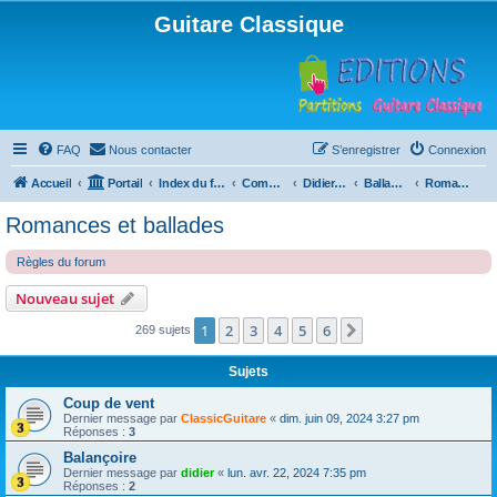
Guitare Classique
FAQ
Nous contacter
S’enregistrer
Connexion
Accueil
Portail
Index du forum
Compositions
Didierland
Ballades et autres réveries
Romances et ballades
Romances et ballades
Règles du forum
Nouveau sujet
1
2
3
4
5
6
Suivante
269 sujets
Sujets
Coup de vent
Dernier message par
ClassicGuitare
«
dim. juin 09, 2024 3:27 pm
Réponses :
3
Balançoire
Dernier message par
didier
«
lun. avr. 22, 2024 7:35 pm
Réponses :
2